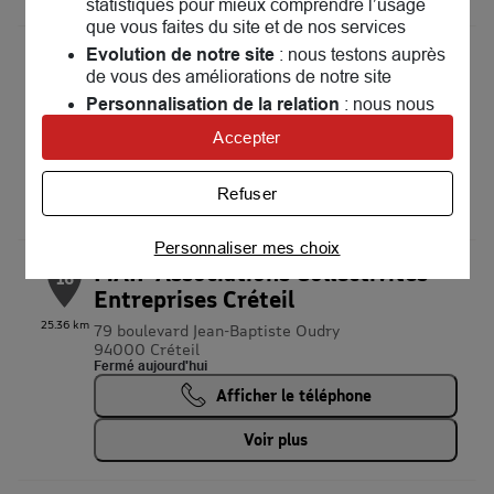
statistiques pour mieux comprendre l’usage
que vous faites du site et de nos services
Evolution de notre site
MAIF Assurances Montreuil
: nous testons auprès
15
de vous des améliorations de notre site
15 rue des Lumières
Personnalisation de la relation
: nous nous
93100 Montreuil
24.52 km
servons de cookies pour adapter nos contenus
Fermé actuellement
Accepter
et personnaliser nos offres
Prendre rendez-vous
Univers publicitaire
: nous utilisons avec nos
Refuser
partenaires des cookies pour afficher des
Voir plus
publicités personnalisées
Personnaliser mes choix
Connaître notre politique cookies et la liste de nos
MAIF Associations Collectivités
16
partenaires
Entreprises Créteil
25.36 km
79 boulevard Jean-Baptiste Oudry
94000 Créteil
Fermé aujourd'hui
Afficher le téléphone
Voir plus