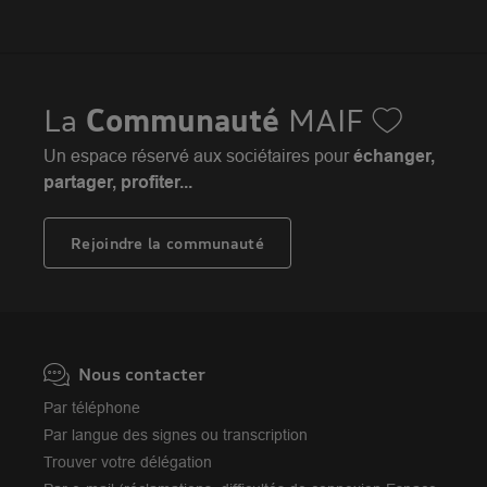
Assurance moto
FAQ
Crédit auto
MAIF MAG
Conseils de prévention
MAIF Evénements
Solutions éducatives
Assurance habitation jeunes
MAIF Social Club
Sociétaires à l'étranger
Assurance habitation
La
Communauté
MAIF
Achat véhicule
Assurance emprunteur
Portail API
Achat immobilier
Un espace réservé aux sociétaires pour
échanger,
Assurance décès
Adhérer à la MAIF
partager, profiter...
Nos partenaires services
Assurance vie
MAIF Impact
Plan d'épargne retraite (PER)
Rejoindre la communauté
Camif
Avis MAIF (Avis Vérifiés)
Nous contacter
Par téléphone
Par langue des signes ou transcription
Trouver votre délégation