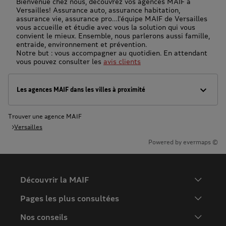
Bienvenue chez nous, découvrez vos agences MAIF à
Versailles! Assurance auto, assurance habitation,
assurance vie, assurance pro…l'équipe MAIF de Versailles
vous accueille et étudie avec vous la solution qui vous
convient le mieux. Ensemble, nous parlerons aussi famille,
entraide, environnement et prévention.
Notre but : vous accompagner au quotidien. En attendant
vous pouvez consulter les
avis clients
Les agences MAIF dans les villes à proximité
Trouver une agence MAIF
Versailles
Powered by
evermaps ©
Découvrir la MAIF
L'Entreprise
Pages les plus consultées
MAIF Recrute
Assurance auto
Nos conseils
Espace presse