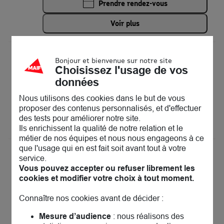
Prendre rendez-vous
Voir plus
MAIF Assurances Paris Magenta
13
Bonjour et bienvenue sur notre site
Choisissez l'usage de vos
15 boulevard Magenta
75010 Paris
données
19.25 km
Fermé aujourd'hui
Nous utilisons des cookies dans le but de vous
Prendre rendez-vous
proposer des contenus personnalisés, et d'effectuer
des tests pour améliorer notre site.
Voir plus
Ils enrichissent la qualité de notre relation et le
métier de nos équipes et nous nous engageons à ce
que l'usage qui en est fait soit avant tout à votre
MAIF Assurances Paris Voltaire
14
service.
128 boulevard Voltaire
Vous pouvez accepter ou refuser librement les
75011 Paris
20.02 km
cookies et modifier votre choix à tout moment.
Fermé actuellement
Prendre rendez-vous
Connaître nos cookies avant de décider :
Mesure d’audience
: nous réalisons des
Voir plus