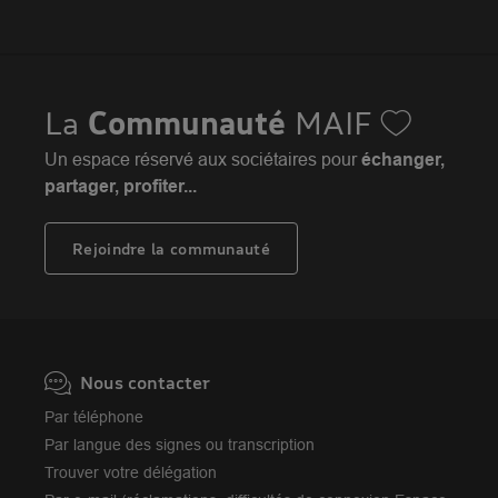
Assurance moto
FAQ
Crédit auto
MAIF MAG
Conseils de prévention
MAIF Evénements
Solutions éducatives
Assurance habitation jeunes
MAIF Social Club
Sociétaires à l'étranger
Assurance habitation
La
Communauté
MAIF
Achat véhicule
Assurance emprunteur
Portail API
Achat immobilier
Un espace réservé aux sociétaires pour
échanger,
Assurance décès
Adhérer à la MAIF
partager, profiter...
Nos partenaires services
Assurance vie
MAIF Impact
Plan d'épargne retraite (PER)
Rejoindre la communauté
Camif
Avis MAIF (Avis Vérifiés)
Nous contacter
Par téléphone
Par langue des signes ou transcription
Trouver votre délégation