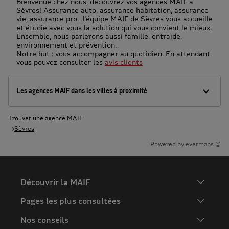
Bienvenue chez nous, découvrez vos agences MAIF à
Sèvres! Assurance auto, assurance habitation, assurance
vie, assurance pro…l'équipe MAIF de Sèvres vous accueille
et étudie avec vous la solution qui vous convient le mieux.
Ensemble, nous parlerons aussi famille, entraide,
environnement et prévention.
Notre but : vous accompagner au quotidien. En attendant
vous pouvez consulter les
avis clients
Les agences MAIF dans les villes à proximité
Trouver une agence MAIF
Sèvres
Powered by
evermaps ©
Découvrir la MAIF
L'Entreprise
Pages les plus consultées
MAIF Recrute
Assurance auto
Nos conseils
Espace presse