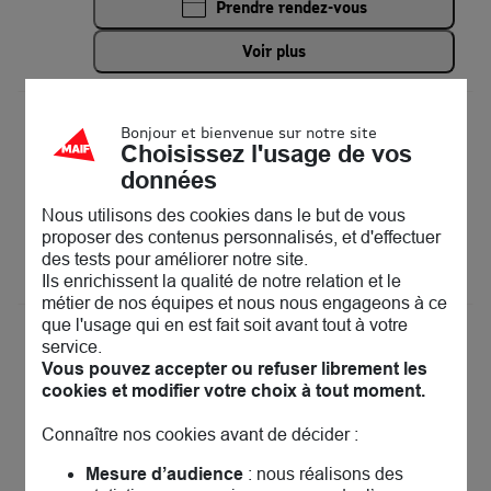
Prendre rendez-vous
Voir plus
MAIF Assurances Paris Magenta
13
Bonjour et bienvenue sur notre site
Choisissez l'usage de vos
15 boulevard Magenta
75010 Paris
données
12.61 km
Fermé aujourd'hui
Nous utilisons des cookies dans le but de vous
Prendre rendez-vous
proposer des contenus personnalisés, et d'effectuer
des tests pour améliorer notre site.
Voir plus
Ils enrichissent la qualité de notre relation et le
métier de nos équipes et nous nous engageons à ce
que l'usage qui en est fait soit avant tout à votre
MAIF Assurances Paris Voltaire
14
service.
128 boulevard Voltaire
Vous pouvez accepter ou refuser librement les
75011 Paris
13.35 km
cookies et modifier votre choix à tout moment.
Ouvert actuellement 09:00 - 12:30
Prendre rendez-vous
Connaître nos cookies avant de décider :
Mesure d’audience
: nous réalisons des
Voir plus