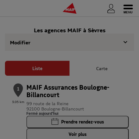
Ouvri
Les agences MAIF à Sèvres
Modifier
Liste
Carte
MAIF Assurances Boulogne-
1
Billancourt
3.05 km
99 route de la Reine
92100 Boulogne-Billancourt
Fermé aujourd'hui
Prendre rendez-vous
Voir plus