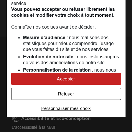
partager, profiter...
service.
Nos partenaires services
Vous pouvez accepter ou refuser librement les
Assurance vie
MAIF Impact
cookies et modifier votre choix à tout moment.
Plan d'épargne retraite (PER)
Rejoindre la communauté
Camif
Connaître nos cookies avant de décider :
Avis MAIF (Avis Vérifiés)
Mesure d’audience
: nous réalisons des
statistiques pour mieux comprendre l’usage
que vous faites du site et de nos services
Nous contacter
Evolution de notre site
: nous testons auprès
de vous des améliorations de notre site
Par téléphone
Personnalisation de la relation
: nous nous
Par langue des signes ou transcription
servons de cookies pour adapter nos contenus
Trouver votre délégation
Accepter
et personnaliser nos offres
Par e-mail (réclamations, difficultés de connexion Espace
Univers publicitaire
: nous utilisons avec nos
personnel, navigation MAIF.fr ...)
Refuser
partenaires des cookies pour afficher des
Réclamations
publicités personnalisées
Lanceur d'alerte
Personnaliser mes choix
Connaître notre politique cookies et la liste de nos
partenaires
Accessibilité et Eco-conception
L'accessibilité à la MAIF