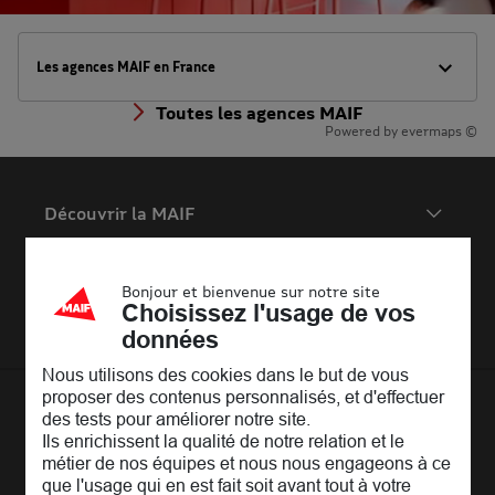
Les agences MAIF en France
Toutes les agences MAIF
Powered by
evermaps ©
Découvrir la MAIF
L'Entreprise
Pages les plus consultées
MAIF Recrute
Bonjour et bienvenue sur notre site
Assurance auto
Nos conseils
Espace presse
Choisissez l'usage de vos
Assurance moto
FAQ
données
Crédit auto
MAIF MAG
Conseils de prévention
Nous utilisons des cookies dans le but de vous
MAIF Evénements
Solutions éducatives
Assurance habitation jeunes
proposer des contenus personnalisés, et d'effectuer
MAIF Social Club
Sociétaires à l'étranger
des tests pour améliorer notre site.
Assurance habitation
La
Communauté
MAIF
Ils enrichissent la qualité de notre relation et le
Achat véhicule
Assurance emprunteur
Portail API
métier de nos équipes et nous nous engageons à ce
Achat immobilier
Un espace réservé aux sociétaires pour
échanger,
que l'usage qui en est fait soit avant tout à votre
Assurance décès
Adhérer à la MAIF