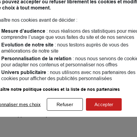
 pouvez accepter ou refuser librement les cookies et modif
e choix à tout moment.
aître nos cookies avant de décider :
Mesure d’audience
: nous réalisons des statistiques pour mie
comprendre l’usage que vous faites du site et de nos services
Evolution de notre site
: nous testons auprès de vous des
améliorations de notre site
Personnalisation de la relation
: nous nous servons de cooki
pour adapter nos contenus et personnaliser nos offres
Univers publicitaire
: nous utilisons avec nos partenaires des
cookies pour afficher des publicités personnalisées
 Entreprises de Créteil !
c des solutions d’assurance sur mesure et un engagement
ître notre politique cookies et la liste de nos partenaires
onnaliser mes choix
Refuser
Accepter
% des associations et 9 entreprises sur 10 nous recomman
éhicules, prévention, télésurveillance…