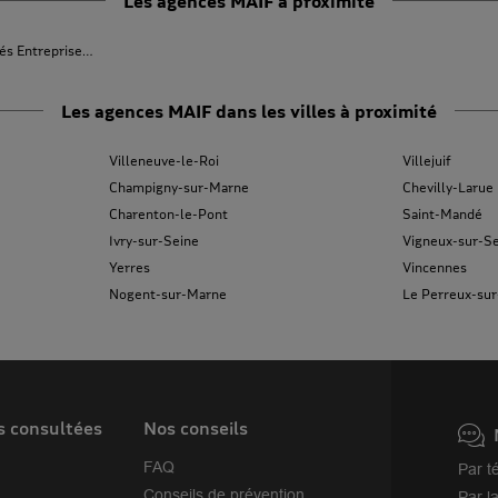
Les agences MAIF à proximité
és Entreprises Versailles
Les agences MAIF dans les villes à proximité
Villeneuve-le-Roi
Villejuif
Champigny-sur-Marne
Chevilly-Larue
Charenton-le-Pont
Saint-Mandé
Ivry-sur-Seine
Vigneux-sur-S
Yerres
Vincennes
Nogent-sur-Marne
Le Perreux-su
s consultées
Nos conseils
FAQ
Par t
Conseils de prévention
Par l