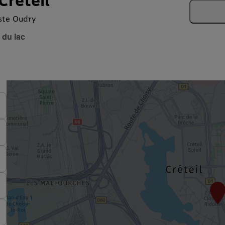
Créteil
ste Oudry
 du lac