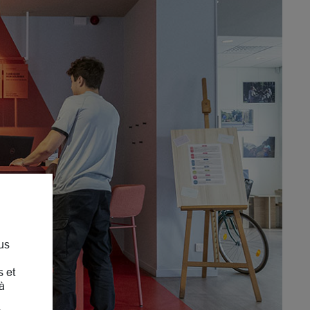
us
s et
à