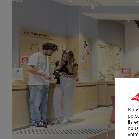
Nous
perso
Ils e
nous 
votre