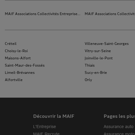
MAIF Associations Collectivités Entreprises Paris
MAIF Associations Collectivit
Créteil
Villeneuve-Saint-Georges
Choisy-le-Roi
Vitry-sur-Seine
Maisons-Alfort
Joinville-le-Pont
Saint-Maur-des-Fossés
Thiais
Limeil-Brévannes
Sucy-en-Brie
Alfortville
Orly
Découvrir la MAIF
Pages les plu
L'Entreprise
Assurance auto
MAIF Recrute
Assurance moto