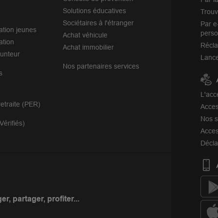
Solutions éducatives
Trouv
Sociétaires à l'étranger
Par e
ation jeunes
perso
Achat véhicule
ation
Récl
Achat immobilier
unteur
Lance
Nos partenaires services
s
L'acc
etraite (PER)
Acces
Nos s
Vérifiés)
Acces
Décla
r, partager, profiter...