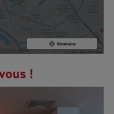
Itinéraire
Leaflet
| Map ©2026
HERE
vous !