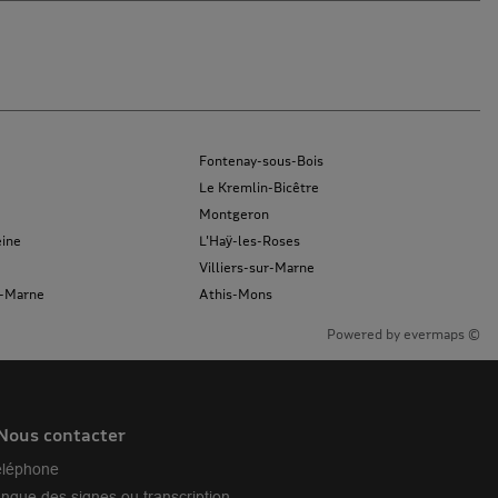
Fontenay-sous-Bois
Le Kremlin-Bicêtre
Montgeron
eine
L'Haÿ-les-Roses
Villiers-sur-Marne
r-Marne
Athis-Mons
Powered by
evermaps ©
Nous contacter
éléphone
angue des signes ou transcription