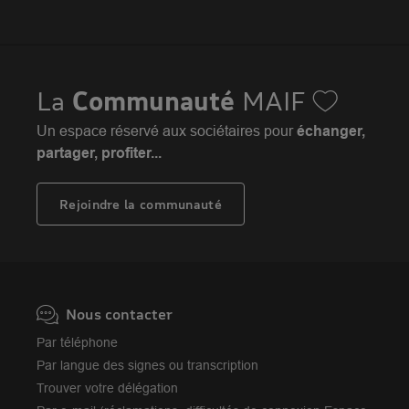
Assurance moto
FAQ
Crédit auto
MAIF MAG
Conseils de prévention
MAIF Evénements
Solutions éducatives
Assurance habitation jeunes
MAIF Social Club
Sociétaires à l'étranger
Assurance habitation
La
Communauté
MAIF
Achat véhicule
Assurance emprunteur
Portail API
Achat immobilier
Un espace réservé aux sociétaires pour
échanger,
Assurance décès
Adhérer à la MAIF
partager, profiter...
Nos partenaires services
Assurance vie
MAIF Impact
Plan d'épargne retraite (PER)
Rejoindre la communauté
Camif
Avis MAIF (Avis Vérifiés)
Nous contacter
Par téléphone
Par langue des signes ou transcription
Trouver votre délégation