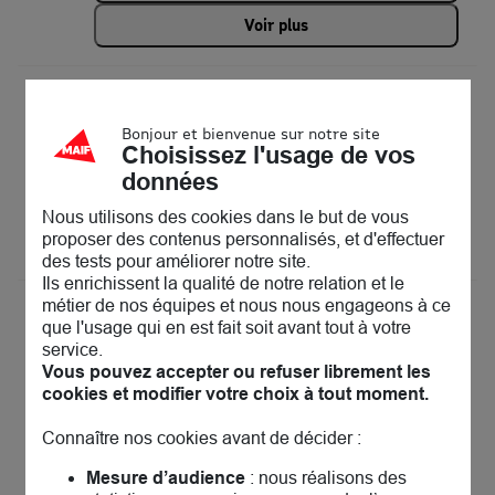
Voir plus
MAIF Assurances Paris Voltaire
13
128 boulevard Voltaire
Bonjour et bienvenue sur notre site
75011 Paris
Choisissez l'usage de vos
13 km
Fermé actuellement
données
Prendre rendez-vous
Nous utilisons des cookies dans le but de vous
proposer des contenus personnalisés, et d'effectuer
Voir plus
des tests pour améliorer notre site.
Ils enrichissent la qualité de notre relation et le
métier de nos équipes et nous nous engageons à ce
MAIF Assurances Montigny-le-
14
que l'usage qui en est fait soit avant tout à votre
Bretonneux
service.
13.17 km
18 avenue du centre
Vous pouvez accepter ou refuser librement les
78180 Montigny-le-Bretonneux
cookies et modifier votre choix à tout moment.
Fermé actuellement
Prendre rendez-vous
Connaître nos cookies avant de décider :
Mesure d’audience
: nous réalisons des
Voir plus