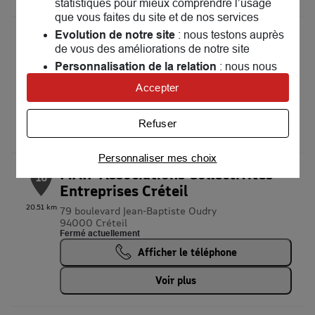
statistiques pour mieux comprendre l’usage
que vous faites du site et de nos services
Evolution de notre site
MAIF Assurances Montreuil
: nous testons auprès
15
de vous des améliorations de notre site
15 rue des Lumières
Personnalisation de la relation
: nous nous
93100 Montreuil
17.59 km
servons de cookies pour adapter nos contenus
Fermé actuellement
Accepter
et personnaliser nos offres
Prendre rendez-vous
Univers publicitaire
: nous utilisons avec nos
Refuser
partenaires des cookies pour afficher des
Voir plus
publicités personnalisées
Personnaliser mes choix
Connaître notre politique cookies et la liste de nos
MAIF Associations Collectivités
16
partenaires
Entreprises Créteil
20.51 km
79 boulevard Jean-Baptiste Oudry
94000 Créteil
Fermé actuellement
Afficher le téléphone
Voir plus