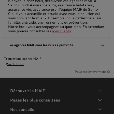
Bienvenue chez nous, découvrez vos agences MAIF à
Saint-Cloud! Assurance auto, assurance habitation,
assurance vie, assurance pro…l'équipe MAIF de Saint-
Cloud vous accueille et étudie avec vous la solution qui
vous convient le mieux. Ensemble, nous parlerons aussi
famille, entraide, environnement et prévention.
Notre but : vous accompagner au quotidien. En attendant
vous pouvez consulter les
avis clients
Les agences MAIF dans les villes à proximité
Trouver une agence MAIF
Saint-Cloud
Powered by
evermaps ©
Découvrir la MAIF
L'Entreprise
Pages les plus consultées
MAIF Recrute
Assurance auto
Nos conseils
Espace presse