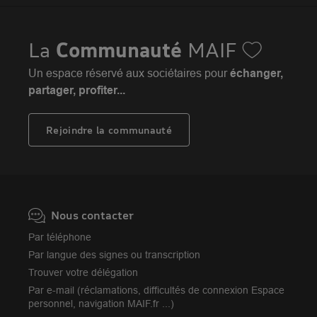
Conseils de prévention
MAIF Evénements
Solutions éducatives
Assurance habitation jeunes
MAIF Social Club
Sociétaires à l'étranger
Assurance habitation
La
Communauté
MAIF
Achat véhicule
Assurance emprunteur
Portail API
Achat immobilier
Un espace réservé aux sociétaires pour
échanger,
Assurance décès
Adhérer à la MAIF
partager, profiter...
Nos partenaires services
Assurance vie
MAIF Impact
Plan d'épargne retraite (PER)
Rejoindre la communauté
Camif
Avis MAIF (Avis Vérifiés)
Nous contacter
Par téléphone
Par langue des signes ou transcription
Trouver votre délégation
Par e-mail (réclamations, difficultés de connexion Espace
personnel, navigation MAIF.fr ...)