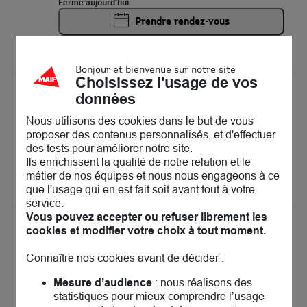
Fermé aujourd'hui
Prendre rendez-vous
Voir plus
Bonjour et bienvenue sur notre site
Choisissez l'usage de vos
MAIF Assurances Antony
données
13
21 avenue de la division Leclerc
Nous utilisons des cookies dans le but de vous
92160 Antony
20.27 km
proposer des contenus personnalisés, et d'effectuer
Fermé aujourd'hui
des tests pour améliorer notre site.
Prendre rendez-vous
Ils enrichissent la qualité de notre relation et le
métier de nos équipes et nous nous engageons à ce
Voir plus
que l'usage qui en est fait soit avant tout à votre
service.
Vous pouvez accepter ou refuser librement les
MAIF Assurances Kremlin-Bicêtre
cookies et modifier votre choix à tout moment.
14
103 avenue de Fontainebleau
Connaître nos cookies avant de décider :
94270 Le Kremlin-Bicêtre
21.06 km
Fermé aujourd'hui
Mesure d’audience
: nous réalisons des
Prendre rendez-vous
statistiques pour mieux comprendre l’usage