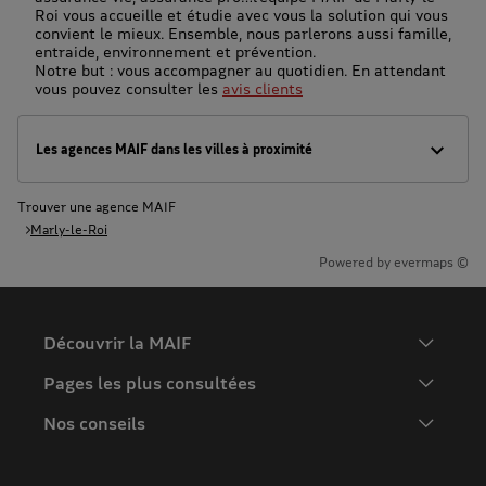
Roi vous accueille et étudie avec vous la solution qui vous
convient le mieux. Ensemble, nous parlerons aussi famille,
entraide, environnement et prévention.
Notre but : vous accompagner au quotidien. En attendant
vous pouvez consulter les
avis clients
Les agences MAIF dans les villes à proximité
Trouver une agence MAIF
Marly-le-Roi
Powered by
evermaps ©
Découvrir la MAIF
L'Entreprise
Pages les plus consultées
MAIF Recrute
Assurance auto
Nos conseils
Espace presse
Assurance moto
FAQ
Crédit auto
MAIF MAG