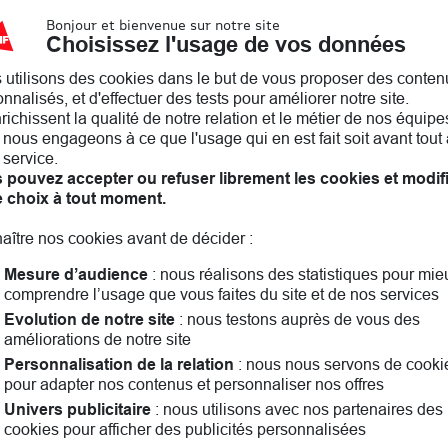
Bonjour et bienvenue sur notre site
Choisissez l'usage de vos données
 utilisons des cookies dans le but de vous proposer des conten
nnalisés, et d'effectuer des tests pour améliorer notre site.
2
nrichissent la qualité de notre relation et le métier de nos équipe
nous engageons à ce que l'usage qui en est fait soit avant tout 
 service.
 pouvez accepter ou refuser librement les cookies et modif
e choix à tout moment.
1
2
Précédent
aître nos cookies avant de décider :
Mesure d’audience
: nous réalisons des statistiques pour mie
comprendre l’usage que vous faites du site et de nos services
Evolution de notre site
: nous testons auprès de vous des
améliorations de notre site
arches! Assurance auto, assurance habitation, assurance 
Personnalisation de la relation
: nous nous servons de cooki
nvient le mieux. Ensemble, nous parlerons aussi famille, e
pour adapter nos contenus et personnaliser nos offres
ndant vous pouvez consulter les
avis clients
Univers publicitaire
: nous utilisons avec nos partenaires des
cookies pour afficher des publicités personnalisées
Les agences MAIF dans les villes à proximité