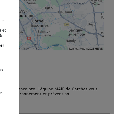
us
s et
à
ier
Leaflet
| Map ©2026
HERE
ux
vie, assurance pro…l'équipe MAIF de Garches vous
es
ntraide, environnement et prévention.