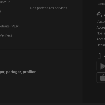
unteur
Lance
Nos partenaires services
s
L'acc
etraite (PER)
Acces
Nos s
Vérifiés)
Acces
Décla
r, partager, profiter...