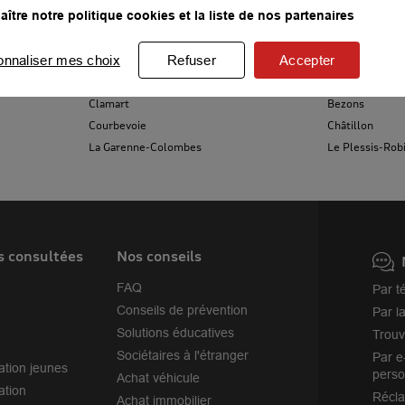
ître notre politique cookies et la liste de nos partenaires
Versailles
Vanves
onnaliser mes choix
Refuser
Accepter
Vélizy-Villacoublay
Malakoff
Neuilly-sur-Seine
Houilles
Clamart
Bezons
Courbevoie
Châtillon
La Garenne-Colombes
Le Plessis-Rob
s consultées
Nos conseils
FAQ
Par t
Conseils de prévention
Par l
Solutions éducatives
Trouv
Sociétaires à l'étranger
Par e
ation jeunes
perso
Achat véhicule
ation
Récl
Achat immobilier