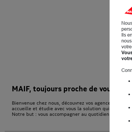
Nous
perso
Ils e
nous 
votre
Vous
votr
Conn
MAIF, toujours proche de vous !
Bienvenue chez nous, découvrez vos agences MAIF à G
accueille et étudie avec vous la solution qui vous co
Notre but : vous accompagner au quotidien. En atte