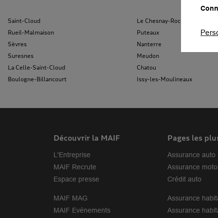
Conna
Saint-Cloud
Le Chesnay-Rocquencourt
Pers
Rueil-Malmaison
Puteaux
Sèvres
Nanterre
Suresnes
Meudon
La Celle-Saint-Cloud
Chatou
Boulogne-Billancourt
Issy-les-Moulineaux
Découvrir la MAIF
Pages les plu
L'Entreprise
Assurance auto
MAIF Recrute
Assurance moto
Espace presse
Crédit auto
MAIF MAG
Assurance habit
MAIF Evénements
Assurance habit