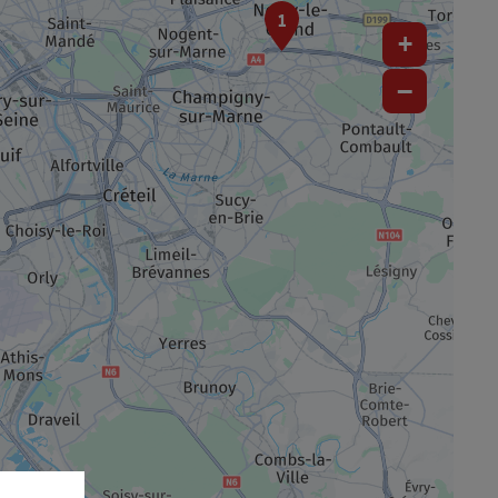
1
+
−