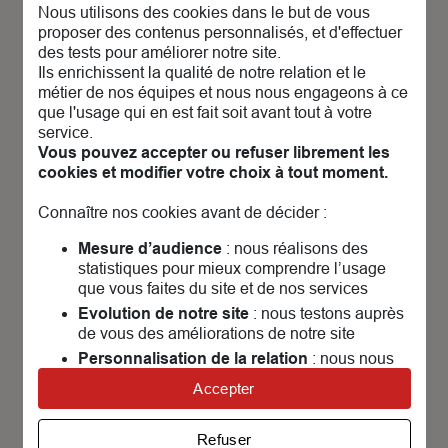
Découvrez nos
actualités &
Nous utilisons des cookies dans le but de vous
évènements
proposer des contenus personnalisés, et d'effectuer
des tests pour améliorer notre site.
Ils enrichissent la qualité de notre relation et le
métier de nos équipes et nous nous engageons à ce
que l'usage qui en est fait soit avant tout à votre
service.
Vous pouvez accepter ou refuser librement les
P
cookies et modifier votre choix à tout moment.
c
m
Connaître nos cookies avant de décider :
Mesure d’audience
: nous réalisons des
statistiques pour mieux comprendre l’usage
que vous faites du site et de nos services
Evolution de notre site
: nous testons auprès
de vous des améliorations de notre site
Personnalisation de la relation
: nous nous
Naviguez l’esprit léger !
servons de cookies pour adapter nos contenus
Accepter
et personnaliser nos offres
Assurance navigation : 3 formules adaptées
Univers publicitaire
: nous utilisons avec nos
à vos pratiques et des garanties
Refuser
partenaires des cookies pour afficher des