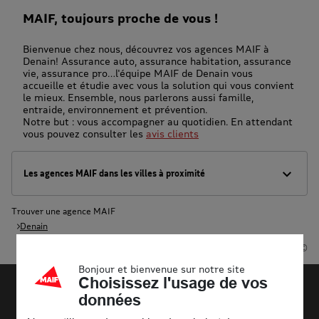
MAIF, toujours proche de vous !
Bienvenue chez nous, découvrez vos agences MAIF à
Denain! Assurance auto, assurance habitation, assurance
vie, assurance pro…l'équipe MAIF de Denain vous
accueille et étudie avec vous la solution qui vous convient
le mieux. Ensemble, nous parlerons aussi famille,
entraide, environnement et prévention.
Notre but : vous accompagner au quotidien. En attendant
vous pouvez consulter les
avis clients
Les agences MAIF dans les villes à proximité
Trouver une agence MAIF
Denain
Powered by
evermaps ©
Bonjour et bienvenue sur notre site
Choisissez l'usage de vos
données
Découvrir la MAIF