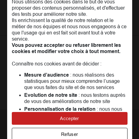
Nous utilisons des cookies dans le but de vous
L'Entreprise
Pages les plus consultées
proposer des contenus personnalisés, et d'effectuer
MAIF Recrute
des tests pour améliorer notre site.
Assurance auto
Nos conseils
Espace presse
Ils enrichissent la qualité de notre relation et le
Assurance moto
FAQ
métier de nos équipes et nous nous engageons à ce
Crédit auto
MAIF MAG
que l'usage qui en est fait soit avant tout à votre
Conseils de prévention
MAIF Evénements
service.
Solutions éducatives
Assurance habitation jeunes
Vous pouvez accepter ou refuser librement les
MAIF Social Club
Sociétaires à l'étranger
Assurance habitation
cookies et modifier votre choix à tout moment.
La
Communauté
MAIF
Achat véhicule
Assurance emprunteur
Portail API
Connaître nos cookies avant de décider :
Achat immobilier
Un espace réservé aux sociétaires pour
échanger,
Assurance décès
Adhérer à la MAIF
partager, profiter...
Mesure d’audience
: nous réalisons des
Nos partenaires services
statistiques pour mieux comprendre l’usage
Assurance vie
MAIF Impact
que vous faites du site et de nos services
Plan d'épargne retraite (PER)
Rejoindre la communauté
Camif
Evolution de notre site
: nous testons auprès
de vous des améliorations de notre site
Avis MAIF (Avis Vérifiés)
Personnalisation de la relation
: nous nous
servons de cookies pour adapter nos contenus
Accepter
et personnaliser nos offres
Nous contacter
Univers publicitaire
: nous utilisons avec nos
Refuser
partenaires des cookies pour afficher des
Par téléphone