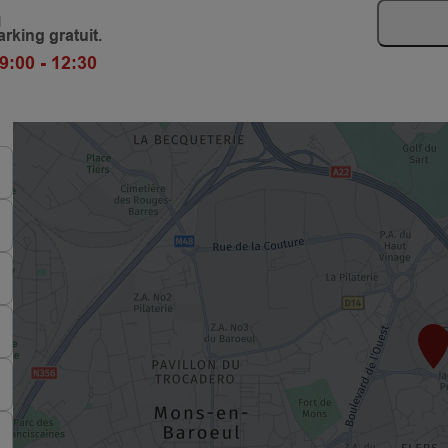
q
rking gratuit.
9:00 - 12:30