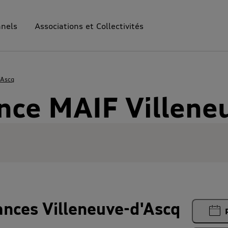
nnels
Associations et Collectivités
'Ascq
nce MAIF Villene
nces Villeneuve-d'Ascq