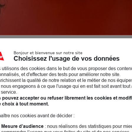
a gendarmerie mobile, proche de chez vous, pour répondre 
core !
Bonjour et bienvenue sur notre site
Choisissez l'usage de vos données
mille, les moments importants de la vie. On parle d’entrai
 utilisons des cookies dans le but de vous proposer des conten
ent, comme nous, pour un monde plus responsable. Chez nou
nnalisés, et d'effectuer des tests pour améliorer notre site.
r !
nrichissent la qualité de notre relation et le métier de nos équipe
nous engageons à ce que l'usage qui en est fait soit avant tout 
 service.
 pouvez accepter ou refuser librement les cookies et modif
’Ascq, a hâte de vous rencontrer ! A bientôt.
e choix à tout moment.
aître nos cookies avant de décider :
Mesure d’audience
: nous réalisons des statistiques pour mie