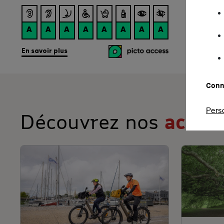
Conna
Pers
Découvrez nos
actua