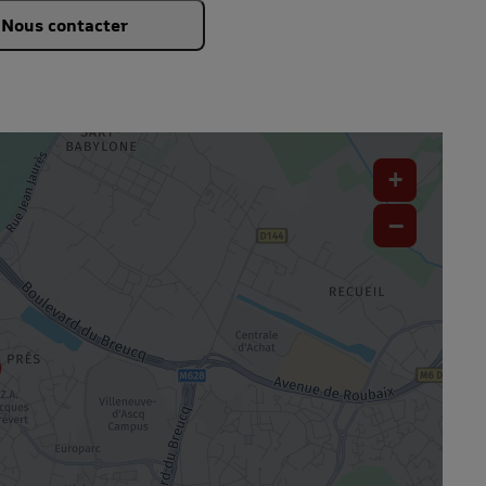
Nous contacter
+
−