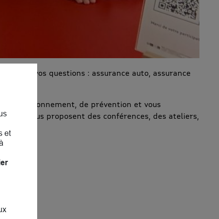
à toutes vos questions : assurance auto, assurance
de, d’environnement, de prévention et vous
us
s, ils vous proposent des conférences, des ateliers,
s et
à
ier
ux