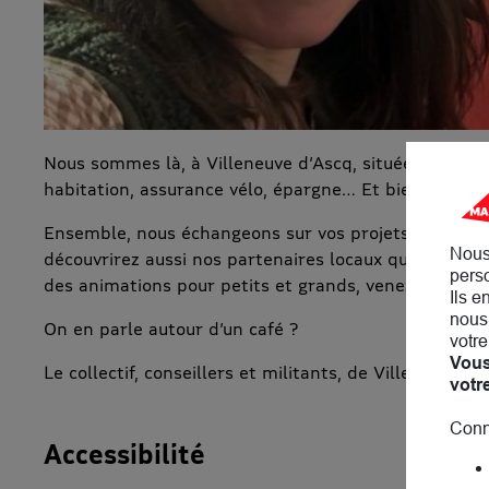
Nous sommes là, à Villeneuve d’Ascq, située face à l
habitation, assurance vélo, épargne… Et bien plus en
Ensemble, nous échangeons sur vos projets, votre fa
Nous
découvrirez aussi nos partenaires locaux qui s’engag
perso
des animations pour petits et grands, venez y assiste
Ils e
nous 
On en parle autour d’un café ?
votre
Vous
Le collectif, conseillers et militants, de Villeneuve d
votr
Conn
Accessibilité