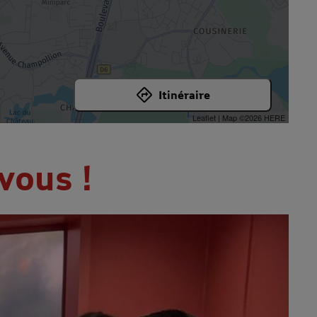
Itinéraire
Leaflet
| Map ©2026
HERE
vous !