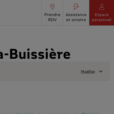
Prendre
Assistance
Espace
RDV
et sinistre
personnel
a-Buissière
Modifier