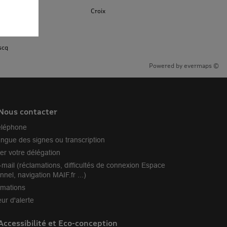
ul
Croix
œul
scq
Powered by
evermaps ©
Nous contacter
éléphone
angue des signes ou transcription
er votre délégation
-mail (réclamations, difficultés de connexion Espace
nnel, navigation MAIF.fr ...)
amations
ur d'alerte
Accessibilité et Eco-conception