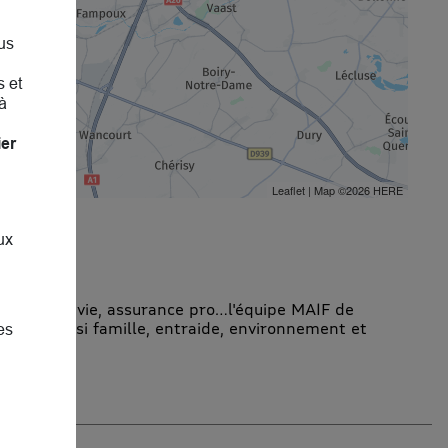
us
s et
à
ier
Leaflet
| Map ©2026
HERE
ux
assurance vie, assurance pro…l'équipe MAIF de
rlerons aussi famille, entraide, environnement et
es