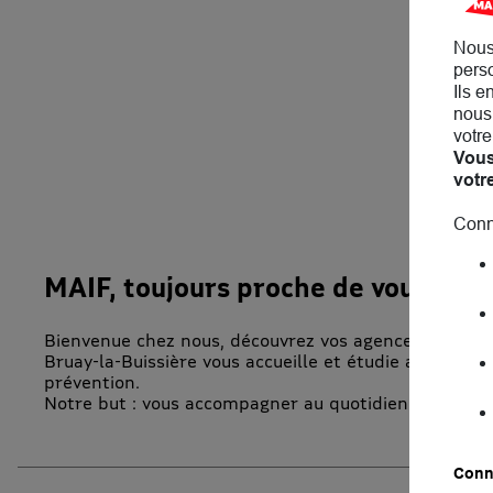
Nous
perso
Ils e
nous 
votre
Vous
votr
Conn
MAIF, toujours proche de vous !
Bienvenue chez nous, découvrez vos agences MAIF à B
Bruay-la-Buissière vous accueille et étudie avec vous
prévention.
Notre but : vous accompagner au quotidien. En atte
Conna