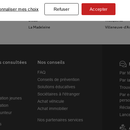
Lambersart
Mons-en-Barœ
onnaliser mes choix
Refuser
Accepter
Lille
Marcq-en-Bar
Douai
Wasquehal
La Madeleine
Villeneuve-d'A
s consultées
Nos conseils
FAQ
Par t
Conseils de prévention
Par l
Solutions éducatives
Trouv
Sociétaires à l'étranger
Par e
ation jeunes
perso
Achat véhicule
ation
Récl
Achat immobilier
unteur
Lance
Nos partenaires services
s