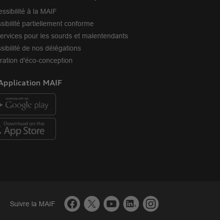
essibilité à la MAIF
sibilité partiellement conforme
ervices pour les sourds et malentendants
sibilité de nos délégations
ration d'éco-conception
Application MAIF
facebook
twitter
youtube
linkedin
instagram
Suivre la MAIF