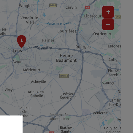
+
−
1