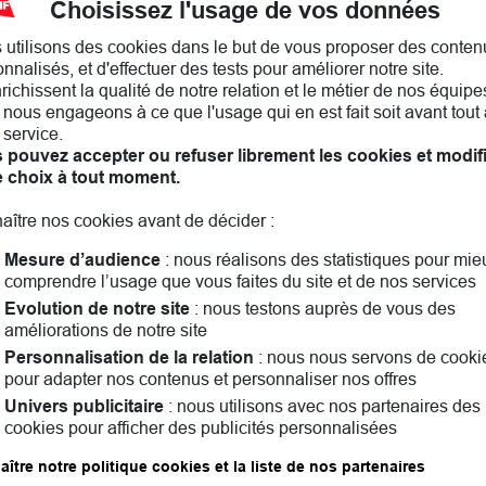
Choisissez l'usage de vos données
 utilisons des cookies dans le but de vous proposer des conten
nnalisés, et d'effectuer des tests pour améliorer notre site.
nrichissent la qualité de notre relation et le métier de nos équipe
nous engageons à ce que l'usage qui en est fait soit avant tout 
 service.
 pouvez accepter ou refuser librement les cookies et modif
e choix à tout moment.
aître nos cookies avant de décider :
Mesure d’audience
: nous réalisons des statistiques pour mie
comprendre l’usage que vous faites du site et de nos services
Evolution de notre site
: nous testons auprès de vous des
améliorations de notre site
ruay-la-Buissière! Assurance auto, assurance habitation, 
 la solution qui vous convient le mieux. Ensemble, nous pa
Personnalisation de la relation
: nous nous servons de cooki
pour adapter nos contenus et personnaliser nos offres
ndant vous pouvez consulter les
avis clients
Univers publicitaire
: nous utilisons avec nos partenaires des
cookies pour afficher des publicités personnalisées
Les agences MAIF dans les villes à proximité
ître notre politique cookies et la liste de nos partenaires