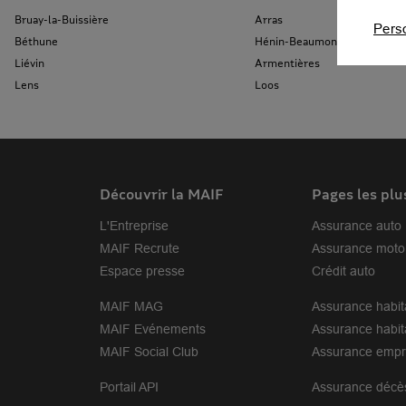
Bruay-la-Buissière
Arras
Pers
Béthune
Hénin-Beaumont
Liévin
Armentières
Lens
Loos
Découvrir la MAIF
Pages les plu
L'Entreprise
Assurance auto
MAIF Recrute
Assurance moto
Espace presse
Crédit auto
MAIF MAG
Assurance habit
MAIF Evénements
Assurance habit
MAIF Social Club
Assurance empr
Portail API
Assurance décè