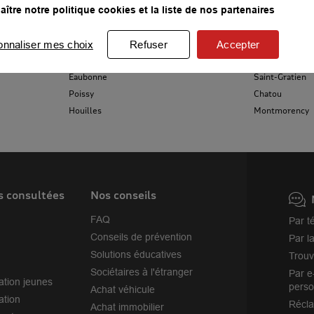
ître notre politique cookies et la liste de nos partenaires
Ermont
Les Mureaux
Sartrouville
Argenteuil
onnaliser mes choix
Refuser
Accepter
r plus
Sannois
Bezons
Eaubonne
Saint-Gratien
Poissy
Chatou
Houilles
Montmorency
r plus
s consultées
Nos conseils
FAQ
Par t
Conseils de prévention
Par l
Solutions éducatives
Trouv
Sociétaires à l'étranger
Par e
ation jeunes
perso
r plus
Achat véhicule
ation
Récl
Achat immobilier