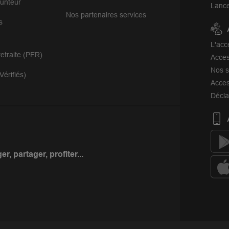
unteur
Lance
Nos partenaires services
s
eaux
L'acc
etraite (PER)
Acces
r plus
Nos s
Vérifiés)
Acces
Décla
r, partager, profiter...
r plus