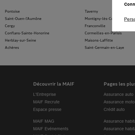
Conna
4 rue de Châteaudun
75009 Paris
26.18 km
Pontoise
Taverny
Fermé aujourd'hui
Saint-Ouen-l'Aumône
Montigny-lès-Cormeilles
Pers
Prendre rendez-vous
Voi
Cergy
Franconville
Conflans-Sainte-Honorine
Cormeilles-en-Parisis
Herblay-sur-Seine
Maisons-Laffitte
MAIF Assurances Paris Commerce
Achères
Saint-Germain-en-Laye
7
68 rue du Commerce
75015 Paris
26.69 km
Fermé actuellement
Prendre rendez-vous
Voi
Découvrir la MAIF
Pages les plu
L'Entreprise
Assurance auto
MAIF Assurances Paris Magenta
8
MAIF Recrute
Assurance moto
15 boulevard Magenta
Espace presse
Crédit auto
75010 Paris
27.6 km
Fermé aujourd'hui
MAIF MAG
Assurance habit
Prendre rendez-vous
Voi
MAIF Evénements
Assurance habit