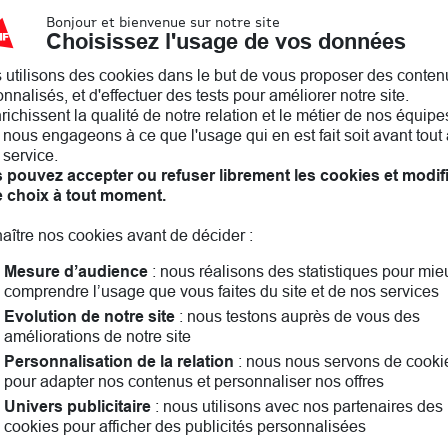
r plus
Bonjour et bienvenue sur notre site
Choisissez l'usage de vos données
 utilisons des cookies dans le but de vous proposer des conten
ense
nnalisés, et d'effectuer des tests pour améliorer notre site.
nrichissent la qualité de notre relation et le métier de nos équipe
10
nous engageons à ce que l'usage qui en est fait soit avant tout 
12
 service.
 pouvez accepter ou refuser librement les cookies et modif
r plus
e choix à tout moment.
aître nos cookies avant de décider :
court
Mesure d’audience
: nous réalisons des statistiques pour mie
comprendre l’usage que vous faites du site et de nos services
Evolution de notre site
: nous testons auprès de vous des
améliorations de notre site
ontoise! Assurance auto, assurance habitation, assurance
r plus
nvient le mieux. Ensemble, nous parlerons aussi famille, e
Personnalisation de la relation
: nous nous servons de cooki
ndant vous pouvez consulter les
avis clients
pour adapter nos contenus et personnaliser nos offres
Univers publicitaire
: nous utilisons avec nos partenaires des
cookies pour afficher des publicités personnalisées
n
Les agences MAIF dans les villes à proximité