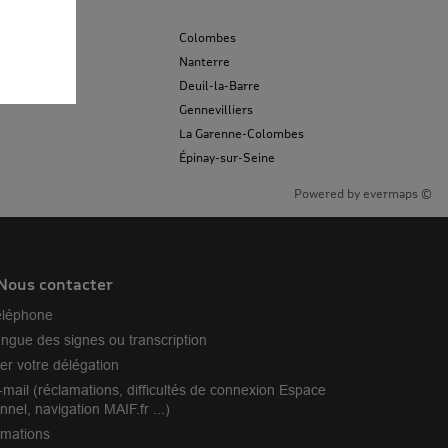
Colombes
Nanterre
Deuil-la-Barre
Gennevilliers
La Garenne-Colombes
Épinay-sur-Seine
Powered by
evermaps ©
Nous contacter
éléphone
angue des signes ou transcription
er votre délégation
-mail (réclamations, difficultés de connexion Espace
nnel, navigation MAIF.fr ...)
amations