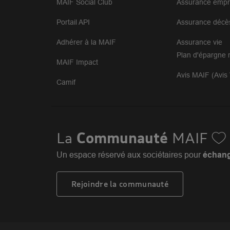
MAIF Social Club
Assurance empr
Portail API
Assurance décè
MAIF Assurances Issy-les-Moulin
9
54 rue du Général Leclerc
Adhérer à la MAIF
Assurance vie
92130 Issy-les-Moulineaux
28.01 km
Plan d'épargne r
Fermé actuellement
MAIF Impact
Prendre rendez-vous
Voi
Avis MAIF (Avis 
Camif
MAIF Associations Collectivités
10
Entreprises Versailles
La
Communauté
MAIF
28.82 km
143 bis rue Yves Le Coz
78000 Versailles
Un espace réservé aux sociétaires pour
échange
Fermé aujourd'hui
Afficher le téléphone
Voi
Rejoindre la communauté
MAIF Assurances Paris Voltaire
11
128 boulevard Voltaire