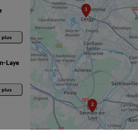
e
1
r plus
n-Laye
r plus
2