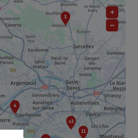
+
3
−
4
x2
11