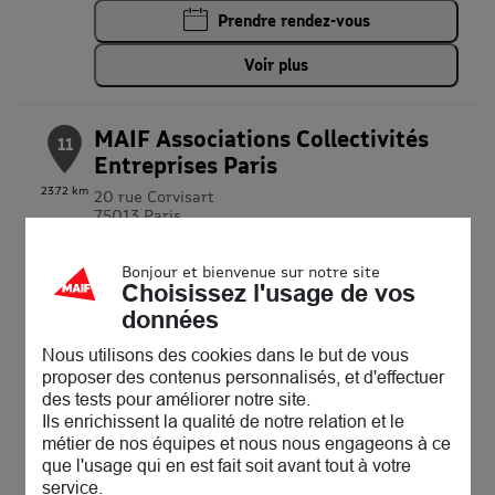
Prendre rendez-vous
Voir plus
MAIF Associations Collectivités
11
Entreprises Paris
23.72 km
20 rue Corvisart
75013 Paris
Fermé actuellement
Afficher le téléphone
Bonjour et bienvenue sur notre site
Choisissez l'usage de vos
Voir plus
données
Nous utilisons des cookies dans le but de vous
MAIF Assurances Paris Corvisart
proposer des contenus personnalisés, et d'effectuer
12
des tests pour améliorer notre site.
20 rue Corvisart
Ils enrichissent la qualité de notre relation et le
75013 Paris
23.72 km
métier de nos équipes et nous nous engageons à ce
Fermé actuellement
que l'usage qui en est fait soit avant tout à votre
Prendre rendez-vous
service.