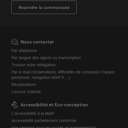
MAIF Impact
Plan d'épargne retraite (PER)
Rejoindre la communauté
Camif
Avis MAIF (Avis Vérifiés)
Nous contacter
Par téléphone
Par langue des signes ou transcription
Trouver votre délégation
Par e-mail (réclamations, difficultés de connexion Espace
personnel, navigation MAIF.fr ...)
Réclamations
Lanceur d'alerte
Accessibilité et Eco-conception
L'accessibilité à la MAIF
Accessibilité partiellement conforme
Nos services pour les sourds et malentendants