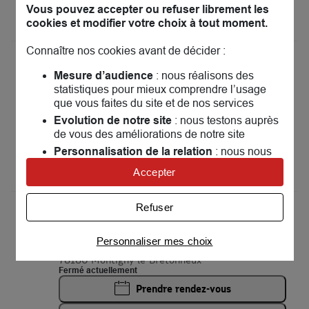
Vous pouvez accepter ou refuser librement les
Voir plus
cookies et modifier votre choix à tout moment.
Connaître nos cookies avant de décider :
MAIF Associations Collectivités
13
Mesure d’audience
Entreprises Versailles
: nous réalisons des
statistiques pour mieux comprendre l’usage
23.73 km
143 bis rue Yves Le Coz
que vous faites du site et de nos services
78000 Versailles
Evolution de notre site
: nous testons auprès
Fermé actuellement
de vous des améliorations de notre site
Afficher le téléphone
Personnalisation de la relation
: nous nous
servons de cookies pour adapter nos contenus
Voir plus
Accepter
et personnaliser nos offres
Univers publicitaire
: nous utilisons avec nos
Refuser
MAIF Assurances Montigny-le-
partenaires des cookies pour afficher des
14
publicités personnalisées
Bretonneux
Personnaliser mes choix
25.66 km
18 avenue du centre
Connaître notre politique cookies et la liste de nos
78180 Montigny-le-Bretonneux
partenaires
Fermé actuellement
Prendre rendez-vous