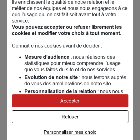
Ils enrichissent la qualité de notre relation et le
MAIF Assurances Meaux
13
métier de nos équipes et nous nous engageons à ce
35 chemin de Beauval
que l'usage qui en est fait soit avant tout à votre
77100 Meaux
24.61 km
service.
Fermé actuellement
Vous pouvez accepter ou refuser librement les
Prendre rendez-vous
cookies et modifier votre choix à tout moment.
Voir plus
Connaître nos cookies avant de décider :
Mesure d’audience
: nous réalisons des
statistiques pour mieux comprendre l’usage
MAIF Assurances Antony
14
que vous faites du site et de nos services
21 avenue de la division Leclerc
Evolution de notre site
: nous testons auprès
92160 Antony
25.31 km
de vous des améliorations de notre site
Fermé aujourd'hui
Personnalisation de la relation
: nous nous
Prendre rendez-vous
servons de cookies pour adapter nos contenus
Accepter
et personnaliser nos offres
Voir plus
Univers publicitaire
: nous utilisons avec nos
Refuser
partenaires des cookies pour afficher des
publicités personnalisées
MAIF Assurances Issy-les-
15
Personnaliser mes choix
Moulineaux
Connaître notre politique cookies et la liste de nos