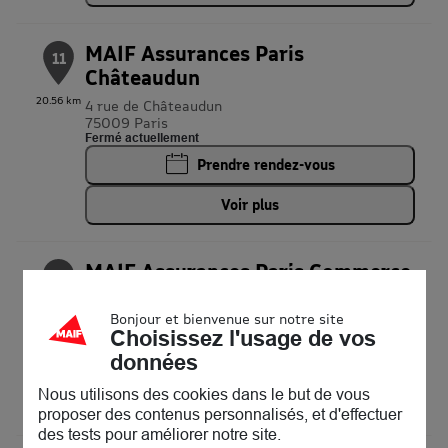
MAIF Assurances Paris
11
Châteaudun
20.56 km
4 rue de Châteaudun
75009 Paris
Fermé actuellement
Prendre rendez-vous
Voir plus
MAIF Assurances Paris Commerce
12
68 rue du Commerce
75015 Paris
Bonjour et bienvenue sur notre site
23.73 km
Fermé actuellement
Choisissez l'usage de vos
données
Prendre rendez-vous
Nous utilisons des cookies dans le but de vous
Voir plus
proposer des contenus personnalisés, et d'effectuer
des tests pour améliorer notre site.