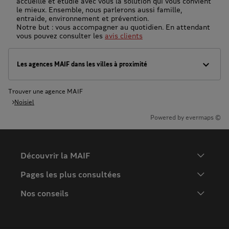
accueille et étudie avec vous la solution qui vous convient
le mieux. Ensemble, nous parlerons aussi famille,
entraide, environnement et prévention.
Notre but : vous accompagner au quotidien. En attendant
vous pouvez consulter les
avis clients
Les agences MAIF dans les villes à proximité
Trouver une agence MAIF
Noisiel
Powered by
evermaps ©
Découvrir la MAIF
L'Entreprise
Pages les plus consultées
MAIF Recrute
Assurance auto
Nos conseils
Espace presse
Assurance moto
FAQ
Crédit auto
MAIF MAG
Conseils de prévention