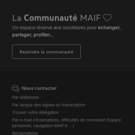
MAIF Evénements
Solutions éducatives
Assurance habitation jeunes
MAIF Social Club
Sociétaires à l'étranger
Assurance habitation
La
Communauté
MAIF
Achat véhicule
Assurance emprunteur
Portail API
Achat immobilier
Un espace réservé aux sociétaires pour
échanger,
Assurance décès
Adhérer à la MAIF
partager, profiter...
Nos partenaires services
Assurance vie
MAIF Impact
Plan d'épargne retraite (PER)
Rejoindre la communauté
Camif
Avis MAIF (Avis Vérifiés)
Nous contacter
Par téléphone
Par langue des signes ou transcription
Trouver votre délégation
Par e-mail (réclamations, difficultés de connexion Espace
personnel, navigation MAIF.fr ...)
Réclamations