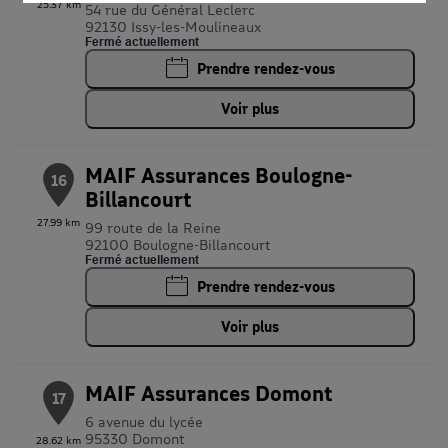
partenaires
25.37 km
54 rue du Général Leclerc
92130 Issy-les-Moulineaux
Fermé actuellement
Prendre rendez-vous
Voir plus
MAIF Assurances Boulogne-
16
Billancourt
27.99 km
99 route de la Reine
92100 Boulogne-Billancourt
Fermé actuellement
Prendre rendez-vous
Voir plus
MAIF Assurances Domont
17
6 avenue du lycée
95330 Domont
28.62 km