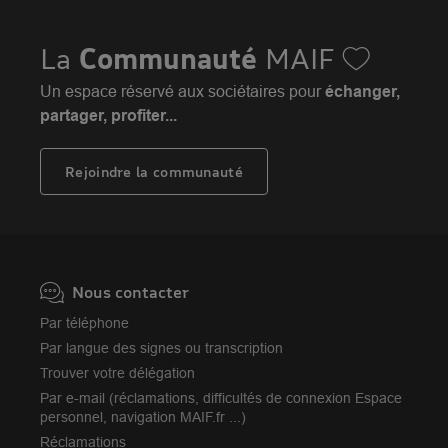
MAIF Evénements
Solutions éducatives
Assurance habitation jeunes
MAIF Social Club
Sociétaires à l'étranger
Assurance habitation
La
Communauté
MAIF
Achat véhicule
Assurance emprunteur
Portail API
Achat immobilier
Un espace réservé aux sociétaires pour
échanger,
Assurance décès
Adhérer à la MAIF
partager, profiter...
Nos partenaires services
Assurance vie
MAIF Impact
Plan d'épargne retraite (PER)
Rejoindre la communauté
Camif
Avis MAIF (Avis Vérifiés)
Nous contacter
Par téléphone
Par langue des signes ou transcription
Trouver votre délégation
Par e-mail (réclamations, difficultés de connexion Espace
personnel, navigation MAIF.fr ...)
Réclamations