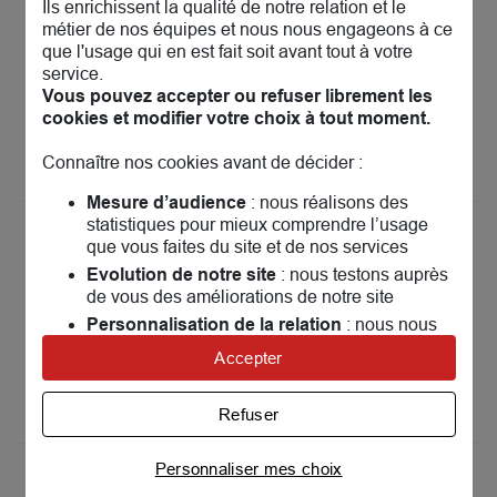
Ils enrichissent la qualité de notre relation et le
MAIF Assurances Meaux
13
métier de nos équipes et nous nous engageons à ce
35 chemin de Beauval
que l'usage qui en est fait soit avant tout à votre
77100 Meaux
24.41 km
service.
Ouvert actuellement 09:30 - 12:00 et 14:00 - 17:00
Vous pouvez accepter ou refuser librement les
Prendre rendez-vous
cookies et modifier votre choix à tout moment.
Voir plus
Connaître nos cookies avant de décider :
Mesure d’audience
: nous réalisons des
statistiques pour mieux comprendre l’usage
MAIF Assurances Issy-les-
14
que vous faites du site et de nos services
Moulineaux
Evolution de notre site
: nous testons auprès
24.45 km
54 rue du Général Leclerc
de vous des améliorations de notre site
92130 Issy-les-Moulineaux
Personnalisation de la relation
: nous nous
Ouvert actuellement 10:00 - 17:00
servons de cookies pour adapter nos contenus
Accepter
Prendre rendez-vous
et personnaliser nos offres
Univers publicitaire
: nous utilisons avec nos
Voir plus
Refuser
partenaires des cookies pour afficher des
publicités personnalisées
Personnaliser mes choix
MAIF Assurances Domont
Connaître notre politique cookies et la liste de nos
15