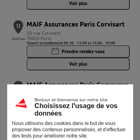
Voir plus
MAIF Assurances Paris Corvisart
11
20 rue Corvisart
75013 Paris
19.13 km
Ouvert actuellement 09:30 - 13:00 et 14:00 - 16:00
Prendre rendez-vous
Voir plus
MAIF Assurances Paris Commerce
12
68 rue du Commerce
75015 Paris
Bonjour et bienvenue sur notre site
22.42 km
Ouvert actuellement 09:00 - 18:00
Choisissez l'usage de vos
données
Prendre rendez-vous
Nous utilisons des cookies dans le but de vous
Voir plus
proposer des contenus personnalisés, et d'effectuer
des tests pour améliorer notre site.