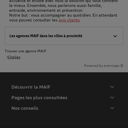
accueille et étudie avec vous la solution qui vous convient
le mieux. Ensemble, nous parlerons aussi famille,
entraide, environnement et prévention.
Notre but : vous accompagner au quotidien. En attendant
vous pouvez consulter les
avis clients
Les agences MAIF dans les villes à proximité
Trouver une agence MAIF
Chelles
Powered by
evermaps ©
Découvrir la MAIF
L'Entreprise
Pages les plus consultées
MAIF Recrute
Assurance auto
Nos conseils
Espace presse
Assurance moto
FAQ
Crédit auto
MAIF MAG
Conseils de prévention