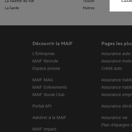
La Valette-du-Var
Toulon
La Garde
Hyères
Découvrir la MAIF
Pages les plu
L'Entreprise
Assurance auto
MAIF Recrute
Assurance moto
Espace presse
Crédit auto
MAIF MAG
Assurance habit
MAIF Evénements
Assurance habit
MAIF Social Club
Assurance empr
Portail API
Assurance décè
Adhérer à la MAIF
Assurance vie
Plan d'épargne r
MAIF Impact