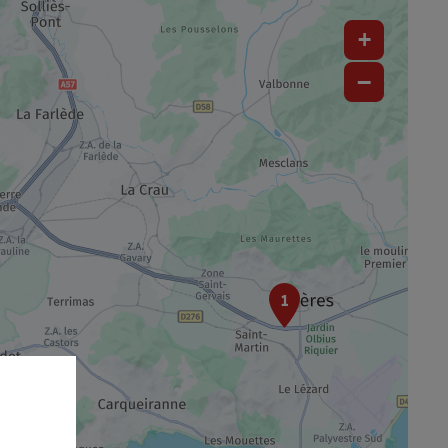
+
−
1