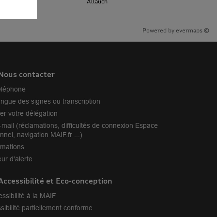
Allauch
Powered by
evermaps ©
Nous contacter
éléphone
angue des signes ou transcription
er votre délégation
-mail (réclamations, difficultés de connexion Espace
nnel, navigation MAIF.fr ...)
amations
ur d'alerte
Accessibilité et Eco-conception
essibilité à la MAIF
sibilité partiellement conforme