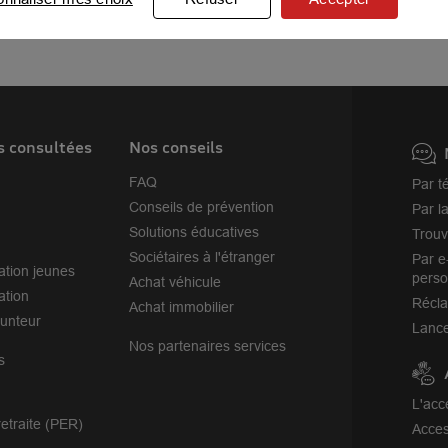
La Seyne-sur-Mer
La Ciotat
Six-Fours-les-Plages
Aubagne
s consultées
Nos conseils
FAQ
Par t
Conseils de prévention
Par l
Solutions éducatives
Trouv
Sociétaires à l'étranger
Par e
ation jeunes
perso
Achat véhicule
ation
Récl
Achat immobilier
unteur
Lance
Nos partenaires services
s
L'acc
etraite (PER)
Acces