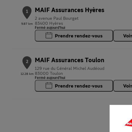
MAIF Assurances Hyères
1
2 avenue Paul Bourget
83400 Hyères
9.87 km
Fermé aujourd'hui
Prendre rendez-vous
Voi
MAIF Assurances Toulon
2
129 rue du Général Michel Audéoud
83000 Toulon
12.28 km
Fermé aujourd'hui
Prendre rendez-vous
Voi