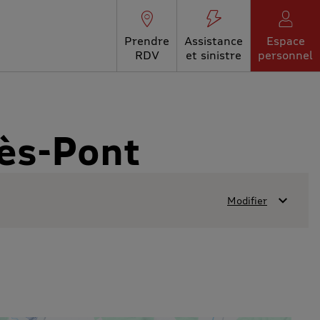
Prendre
Assistance
Espace
RDV
et sinistre
personnel
iès-Pont
Modifier