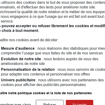
 utilisons des cookies dans le but de vous proposer des conten
nnalisés, et d'effectuer des tests pour améliorer notre site.
nrichissent la qualité de notre relation et le métier de nos équipe
nous engageons à ce que l'usage qui en est fait soit avant tout 
 service.
 pouvez accepter ou refuser librement les cookies et modif
e choix à tout moment.
aître nos cookies avant de décider :
Mesure d’audience
: nous réalisons des statistiques pour mie
comprendre l’usage que vous faites du site et de nos services
Evolution de notre site
: nous testons auprès de vous des
améliorations de notre site
Personnalisation de la relation
: nous nous servons de cooki
olliès-Pont! Assurance auto, assurance habitation, assura
pour adapter nos contenus et personnaliser nos offres
us convient le mieux. Ensemble, nous parlerons aussi famil
Univers publicitaire
: nous utilisons avec nos partenaires des
ndant vous pouvez consulter les
avis clients
cookies pour afficher des publicités personnalisées
ître notre politique cookies et la liste de nos partenaires
Les agences MAIF dans les villes à proximité
onnaliser mes choix
Refuser
Accepter