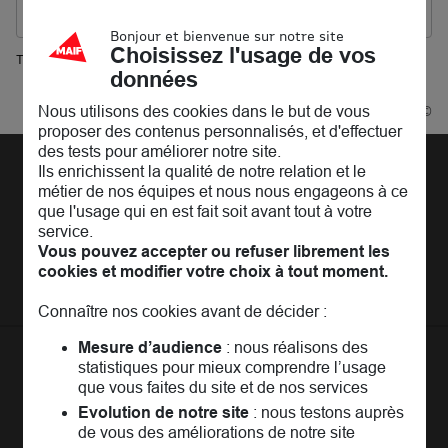
Les agences MAIF dans les villes à proximité
Bonjour et bienvenue sur notre site
Choisissez l'usage de vos
Trouver une agence MAIF
données
La Valette-du-Var
Nous utilisons des cookies dans le but de vous
Powered by
evermaps ©
proposer des contenus personnalisés, et d'effectuer
des tests pour améliorer notre site.
Ils enrichissent la qualité de notre relation et le
Découvrir la MAIF
métier de nos équipes et nous nous engageons à ce
que l'usage qui en est fait soit avant tout à votre
L'Entreprise
Pages les plus consultées
service.
MAIF Recrute
Vous pouvez accepter ou refuser librement les
Assurance auto
Nos conseils
Espace presse
cookies et modifier votre choix à tout moment.
Assurance moto
FAQ
Crédit auto
MAIF MAG
Connaître nos cookies avant de décider :
Conseils de prévention
MAIF Evénements
Solutions éducatives
Assurance habitation jeunes
Mesure d’audience
: nous réalisons des
MAIF Social Club
statistiques pour mieux comprendre l’usage
Sociétaires à l'étranger
Assurance habitation
La
Communauté
MAIF
que vous faites du site et de nos services
Achat véhicule
Assurance emprunteur
Portail API
Evolution de notre site
: nous testons auprès
Achat immobilier
Un espace réservé aux sociétaires pour
échanger,
de vous des améliorations de notre site
Assurance décès
Adhérer à la MAIF
partager, profiter...