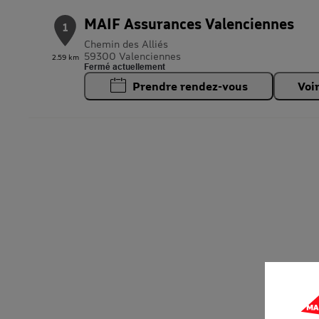
MAIF Assurances Valenciennes
1
Chemin des Alliés
59300 Valenciennes
2.59 km
Fermé actuellement
Prendre rendez-vous
Voi