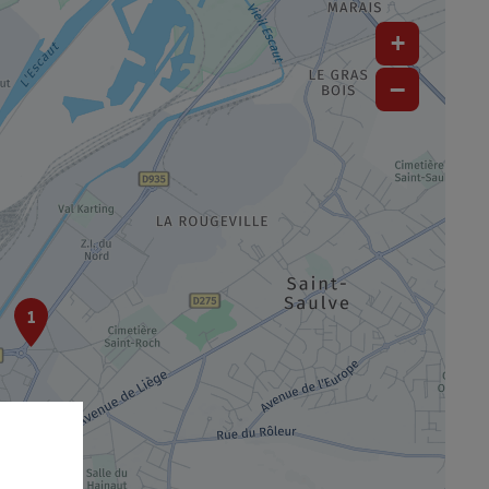
+
−
1