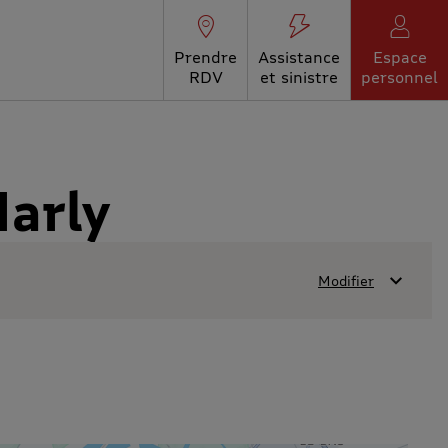
Prendre
Assistance
Espace
RDV
et sinistre
personnel
arly
Modifier