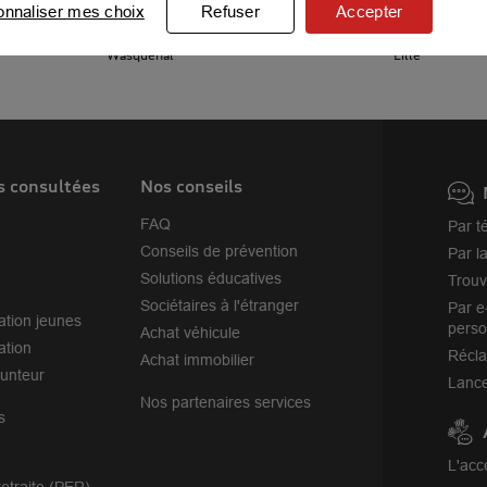
Roubaix
Wattrelos
onnaliser mes choix
Refuser
Accepter
Croix
Loos
Wasquehal
Lille
s consultées
Nos conseils
FAQ
Par t
Conseils de prévention
Par l
Solutions éducatives
Trouv
Sociétaires à l'étranger
Par e
ation jeunes
perso
Achat véhicule
ation
Récl
Achat immobilier
unteur
Lance
Nos partenaires services
s
L'acc