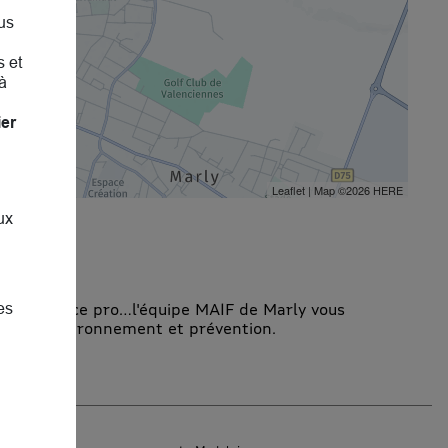
us
s et
à
ier
Leaflet
| Map ©2026
HERE
ux
e, assurance pro…l'équipe MAIF de Marly vous
es
ntraide, environnement et prévention.