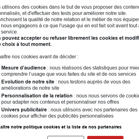
 utilisons des cookies dans le but de vous proposer des conten
nnalisés, et d'effectuer des tests pour améliorer notre site.
nrichissent la qualité de notre relation et le métier de nos équipe
nous engageons à ce que l'usage qui en est fait soit avant tout 
 service.
 pouvez accepter ou refuser librement les cookies et modif
e choix à tout moment.
aître nos cookies avant de décider :
Mesure d’audience
: nous réalisons des statistiques pour mie
comprendre l’usage que vous faites du site et de nos services
Evolution de notre site
: nous testons auprès de vous des
améliorations de notre site
arly! Assurance auto, assurance habitation, assurance vi
Personnalisation de la relation
: nous nous servons de cooki
nvient le mieux. Ensemble, nous parlerons aussi famille, e
pour adapter nos contenus et personnaliser nos offres
ndant vous pouvez consulter les
avis clients
Univers publicitaire
: nous utilisons avec nos partenaires des
cookies pour afficher des publicités personnalisées
Les agences MAIF dans les villes à proximité
ître notre politique cookies et la liste de nos partenaires