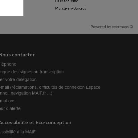
La Madeleine
Marcq-en-Barœul
Powered by
evermaps ©
Nous contacter
éléphone
angue des signes ou transcription
er votre délégation
-mail (réclamations, difficultés de connexion Espace
nnel, navigation MAIF.fr ...)
amations
ur d'alerte
Accessibilité et Eco-conception
essibilité à la MAIF