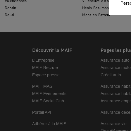
Valenciennes
Villeneuve-d'Ascq
Pers
Denain
Hénin-Beaumont
Douai
Mons-en-Barœul
Découvrir la MAIF
Pages les plu
L'Entreprise
Assurance auto
MAIF Recrute
Assurance moto
Espace presse
Crédit auto
MAIF MAG
Assurance habit
MAIF Evénements
Assurance habit
MAIF Social Club
Assurance empr
Portail API
Assurance décè
Adhérer à la MAIF
Assurance vie