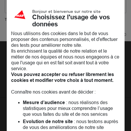
Les agences MAIF dans les villes à proximité
Bonjour et bienvenue sur notre site
Choisissez l'usage de vos
Trouver une agence MAIF
données
Dourdan
Nous utilisons des cookies dans le but de vous
Powered by
evermaps ©
proposer des contenus personnalisés, et d'effectuer
des tests pour améliorer notre site.
Ils enrichissent la qualité de notre relation et le
Découvrir la MAIF
métier de nos équipes et nous nous engageons à ce
que l'usage qui en est fait soit avant tout à votre
L'Entreprise
Pages les plus consultées
service.
MAIF Recrute
Vous pouvez accepter ou refuser librement les
Assurance auto
Nos conseils
cookies et modifier votre choix à tout moment.
Espace presse
Assurance moto
FAQ
Connaître nos cookies avant de décider :
Crédit auto
MAIF MAG
Conseils de prévention
MAIF Evénements
Mesure d’audience
: nous réalisons des
Solutions éducatives
Assurance habitation jeunes
MAIF Social Club
statistiques pour mieux comprendre l’usage
Sociétaires à l'étranger
Assurance habitation
La
Communauté
MAIF
que vous faites du site et de nos services
Achat véhicule
Assurance emprunteur
Portail API
Evolution de notre site
: nous testons auprès
Achat immobilier
Un espace réservé aux sociétaires pour
échanger,
de vous des améliorations de notre site
Assurance décès
Adhérer à la MAIF