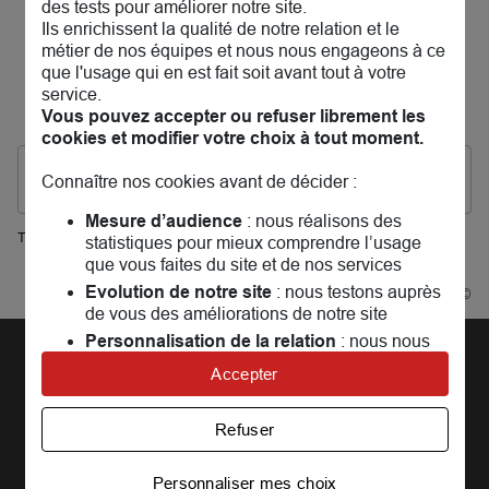
des tests pour améliorer notre site.
habitation, assurance vie, assurance pro…l'équipe MAIF
de Dammartin-en-Goële vous accueille et étudie avec
Ils enrichissent la qualité de notre relation et le
vous la solution qui vous convient le mieux. Ensemble,
métier de nos équipes et nous nous engageons à ce
nous parlerons aussi famille, entraide, environnement et
que l'usage qui en est fait soit avant tout à votre
prévention.
service.
Notre but : vous accompagner au quotidien. En attendant
Vous pouvez accepter ou refuser librement les
vous pouvez consulter les
avis clients
cookies et modifier votre choix à tout moment.
Les agences MAIF dans les villes à proximité
Connaître nos cookies avant de décider :
Mesure d’audience
: nous réalisons des
Trouver une agence MAIF
statistiques pour mieux comprendre l’usage
Dammartin-en-Goële
que vous faites du site et de nos services
Evolution de notre site
: nous testons auprès
Powered by
evermaps ©
de vous des améliorations de notre site
Personnalisation de la relation
: nous nous
servons de cookies pour adapter nos contenus
Découvrir la MAIF
Accepter
et personnaliser nos offres
Univers publicitaire
: nous utilisons avec nos
L'Entreprise
Pages les plus consultées
Refuser
partenaires des cookies pour afficher des
MAIF Recrute
Assurance auto
Nos conseils
publicités personnalisées
Espace presse
Assurance moto
Personnaliser mes choix