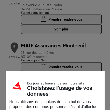
25.77 km
13 avenue Auguste Rodin
94350 Villiers-sur-Marne
Fermé actuellement
Prendre rendez-vous
Voir plus
MAIF Assurances Montreuil
5
15 rue des Lumières
93100 Montreuil
27.22 km
Fermé aujourd'hui
Prendre rendez-vous
Voir plus
Bonjour et bienvenue sur notre site
Choisissez l'usage de vos
MAIF, toujours proche de vous !
données
Nous utilisons des cookies dans le but de vous
Bienvenue chez nous, découvrez vos agences MAIF à
proposer des contenus personnalisés, et d'effectuer
Dammartin-en-Goële! Assurance auto, assurance