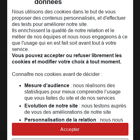
données
Découvrir la MAIF
Nous utilisons des cookies dans le but de vous
proposer des contenus personnalisés, et d'effectuer
L'Entreprise
Pages les plus consultées
des tests pour améliorer notre site.
Ils enrichissent la qualité de notre relation et le
MAIF Recrute
Assurance auto
Nos conseils
métier de nos équipes et nous nous engageons à ce
Espace presse
Assurance moto
que l'usage qui en est fait soit avant tout à votre
FAQ
service.
Crédit auto
MAIF MAG
Conseils de prévention
Vous pouvez accepter ou refuser librement les
MAIF Evénements
cookies et modifier votre choix à tout moment.
Solutions éducatives
Assurance habitation jeunes
MAIF Social Club
Sociétaires à l'étranger
Assurance habitation
La
Communauté
MAIF
Connaître nos cookies avant de décider :
Achat véhicule
Assurance emprunteur
Portail API
Achat immobilier
Un espace réservé aux sociétaires pour
Mesure d’audience
: nous réalisons des
échanger,
Assurance décès
Adhérer à la MAIF
statistiques pour mieux comprendre l’usage
partager, profiter...
Nos partenaires services
que vous faites du site et de nos services
Assurance vie
MAIF Impact
Evolution de notre site
: nous testons auprès
Plan d'épargne retraite (PER)
Rejoindre la communauté
de vous des améliorations de notre site
Camif
Personnalisation de la relation
: nous nous
Avis MAIF (Avis Vérifiés)
servons de cookies pour adapter nos contenus
Accepter
et personnaliser nos offres