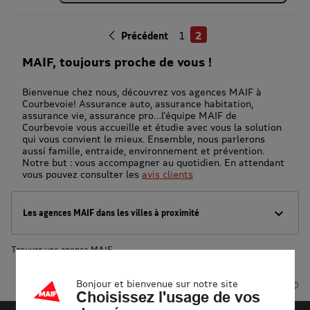
1
2
Précédent
MAIF, toujours proche de vous !
Bienvenue chez nous, découvrez vos agences MAIF à
Courbevoie! Assurance auto, assurance habitation,
assurance vie, assurance pro…l'équipe MAIF de
Courbevoie vous accueille et étudie avec vous la solution
qui vous convient le mieux. Ensemble, nous parlerons
aussi famille, entraide, environnement et prévention.
Notre but : vous accompagner au quotidien. En attendant
vous pouvez consulter les
avis clients
Les agences MAIF dans les villes à proximité
Trouver une agence MAIF
Courbevoie
Bonjour et bienvenue sur notre site
Powered by
evermaps ©
Choisissez l'usage de vos