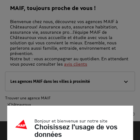
MAIF, toujours proche de vous !
Bienvenue chez nous, découvrez vos agences MAIF à
Châteauroux! Assurance auto, assurance habitation,
assurance vie, assurance pro…l'équipe MAIF de
Châteauroux vous accueille et étudie avec vous la
solution qui vous convient le mieux. Ensemble, nous
parlerons aussi famille, entraide, environnement et
prévention.
Notre but : vous accompagner au quotidien. En attendant
vous pouvez consulter les
avis clients
Les agences MAIF dans les villes à proximité
Trouver une agence MAIF
Châteauroux
Powered by
evermaps ©
Bonjour et bienvenue sur notre site
Choisissez l'usage de vos
données
Découvrir la MAIF