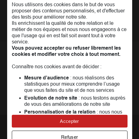
Nous utilisons des cookies dans le but de vous
L'Entreprise
Pages les plus consultées
proposer des contenus personnalisés, et d'effectuer
MAIF Recrute
des tests pour améliorer notre site.
Assurance auto
Nos conseils
Ils enrichissent la qualité de notre relation et le
Espace presse
Assurance moto
métier de nos équipes et nous nous engageons à ce
FAQ
Crédit auto
que l'usage qui en est fait soit avant tout à votre
MAIF MAG
Conseils de prévention
service.
MAIF Evénements
Solutions éducatives
Assurance habitation jeunes
Vous pouvez accepter ou refuser librement les
MAIF Social Club
cookies et modifier votre choix à tout moment.
Sociétaires à l'étranger
Assurance habitation
La
Communauté
MAIF
Achat véhicule
Assurance emprunteur
Portail API
Connaître nos cookies avant de décider :
Achat immobilier
Un espace réservé aux sociétaires pour
échanger,
Assurance décès
Adhérer à la MAIF
Mesure d’audience
: nous réalisons des
partager, profiter...
Nos partenaires services
statistiques pour mieux comprendre l’usage
Assurance vie
MAIF Impact
que vous faites du site et de nos services
Plan d'épargne retraite (PER)
Rejoindre la communauté
Evolution de notre site
: nous testons auprès
Camif
de vous des améliorations de notre site
Avis MAIF (Avis Vérifiés)
Personnalisation de la relation
: nous nous
servons de cookies pour adapter nos contenus
Accepter
et personnaliser nos offres
Nous contacter
Univers publicitaire
: nous utilisons avec nos
Refuser
partenaires des cookies pour afficher des