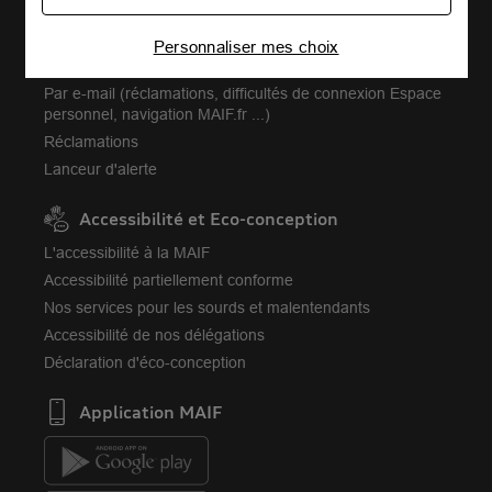
Par téléphone
publicités personnalisées
Par langue des signes ou transcription
Personnaliser mes choix
Connaître notre politique cookies et la liste de nos
Trouver votre délégation
partenaires
Par e-mail (réclamations, difficultés de connexion Espace
personnel, navigation MAIF.fr ...)
Réclamations
Lanceur d'alerte
Accessibilité et Eco-conception
L'accessibilité à la MAIF
Accessibilité partiellement conforme
Nos services pour les sourds et malentendants
Accessibilité de nos délégations
Déclaration d'éco-conception
Application MAIF