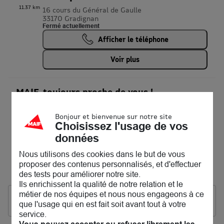
11.37 km
16 cours du Général de Gaulle
33170 Gradignan
Fermé actuellement
Afficher le téléphone
Voir plus
MAIF, toujours proche de vous !
Bienvenue chez nous, découvrez vos agences MAIF à
Bonjour et bienvenue sur notre site
Bruges! Assurance auto, assurance habitation, assurance
Choisissez l'usage de vos
vie, assurance pro…l'équipe MAIF de Bruges vous
données
accueille et étudie avec vous la solution qui vous convient
le mieux. Ensemble, nous parlerons aussi famille,
Nous utilisons des cookies dans le but de vous
entraide, environnement et prévention.
Notre but : vous accompagner au quotidien. En attendant
proposer des contenus personnalisés, et d'effectuer
vous pouvez consulter les
avis clients
des tests pour améliorer notre site.
Ils enrichissent la qualité de notre relation et le
métier de nos équipes et nous nous engageons à ce
Les agences MAIF dans les villes à proximité
que l'usage qui en est fait soit avant tout à votre
service.