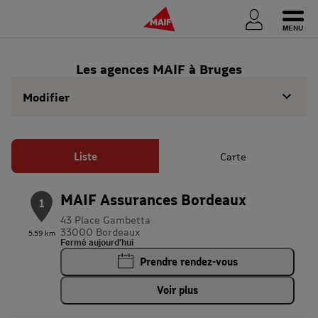
Ouvri
Les agences MAIF à Bruges
Modifier
Liste
Carte
MAIF Assurances Bordeaux
1
43 Place Gambetta
33000 Bordeaux
5.59 km
Fermé aujourd'hui
Prendre rendez-vous
Voir plus