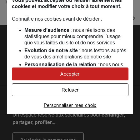
Vous pouvez accepter ou refuser librement les
Trouver une agence MAIF
cookies et modifier votre choix à tout moment.
Bruges
Powered by
evermaps ©
Connaître nos cookies avant de décider :
Mesure d’audience
: nous réalisons des
statistiques pour mieux comprendre l’usage
Découvrir la MAIF
que vous faites du site et de nos services
Evolution de notre site
: nous testons auprès
L'Entreprise
Pages les plus consultées
de vous des améliorations de notre site
MAIF Recrute
Assurance auto
Nos conseils
Personnalisation de la relation
: nous nous
Espace presse
servons de cookies pour adapter nos contenus
Assurance moto
Accepter
FAQ
et personnaliser nos offres
Crédit auto
MAIF MAG
Conseils de prévention
Univers publicitaire
: nous utilisons avec nos
MAIF Evénements
Refuser
Solutions éducatives
partenaires des cookies pour afficher des
Assurance habitation jeunes
MAIF Social Club
publicités personnalisées
Sociétaires à l'étranger
Assurance habitation
La
Communauté
MAIF
Personnaliser mes choix
Achat véhicule
Assurance emprunteur
Portail API
Connaître notre politique cookies et la liste de nos
partenaires
Achat immobilier
Un espace réservé aux sociétaires pour
échanger,
Assurance décès
Adhérer à la MAIF
partager, profiter...
Nos partenaires services
Assurance vie
MAIF Impact
Plan d'épargne retraite (PER)
Rejoindre la communauté