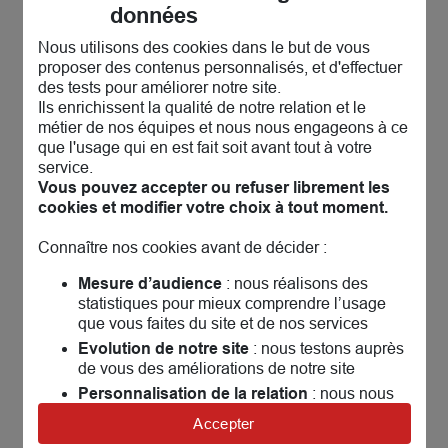
conseils juridiques, réunions d’information, visites
données
bilan...). Le saviez-vous ? La Maif assure plus de
Nous utilisons des cookies dans le but de vous
180 000 associations et collectivités. 97% de nos
proposer des contenus personnalisés, et d'effectuer
associations sociétaires sont prêtes à nous
des tests pour améliorer notre site.
recommander ! Venez rencontrer nos conseillers
Ils enrichissent la qualité de notre relation et le
métier de nos équipes et nous nous engageons à ce
spécialisés de Marseille et découvrez nos offres :
que l'usage qui en est fait soit avant tout à votre
multirisque, flotte auto, télésurveillance, gestion
service.
des clubs de sport (Mon Asso Facile)…
Vous pouvez accepter ou refuser librement les
cookies et modifier votre choix à tout moment.
Catherine, Responsable de votre Pôle MAIF
Associations | Collectivités | Entreprises
Connaître nos cookies avant de décider :
Mesure d’audience
: nous réalisons des
Nos solutions
assurances
statistiques pour mieux comprendre l’usage
que vous faites du site et de nos services
Evolution de notre site
: nous testons auprès
Assurer une association
de vous des améliorations de notre site
Personnalisation de la relation
: nous nous
Mon Asso Facile
servons de cookies pour adapter nos contenus
Accepter
et personnaliser nos offres