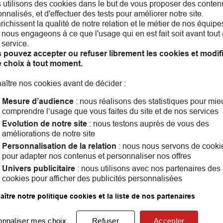
 utilisons des cookies dans le but de vous proposer des conten
nnalisés, et d'effectuer des tests pour améliorer notre site.
nrichissent la qualité de notre relation et le métier de nos équipe
nous engageons à ce que l'usage qui en est fait soit avant tout 
 service.
 pouvez accepter ou refuser librement les cookies et modif
e choix à tout moment.
aître nos cookies avant de décider :
Mesure d’audience
: nous réalisons des statistiques pour mie
comprendre l’usage que vous faites du site et de nos services
Evolution de notre site
: nous testons auprès de vous des
améliorations de notre site
Personnalisation de la relation
: nous nous servons de cooki
illeneuve-lès-Avignon! Assurance auto, assurance habitati
pour adapter nos contenus et personnaliser nos offres
vous la solution qui vous convient le mieux. Ensemble, nou
Univers publicitaire
: nous utilisons avec nos partenaires des
cookies pour afficher des publicités personnalisées
ndant vous pouvez consulter les
avis clients
ître notre politique cookies et la liste de nos partenaires
Les agences MAIF dans les villes à proximité
onnaliser mes choix
Refuser
Accepter