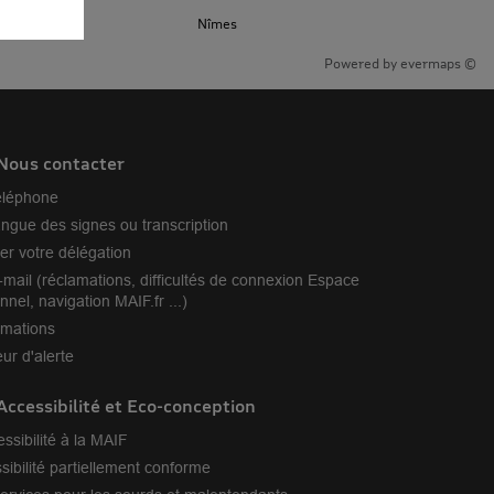
Nîmes
Powered by
evermaps ©
Nous contacter
éléphone
angue des signes ou transcription
er votre délégation
-mail (réclamations, difficultés de connexion Espace
nnel, navigation MAIF.fr ...)
amations
ur d'alerte
Accessibilité et Eco-conception
essibilité à la MAIF
sibilité partiellement conforme