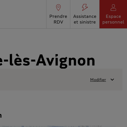
Prendre
Assistance
Espace
RDV
et sinistre
personnel
e-lès-Avignon
Modifier
n