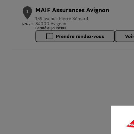
MAIF Assurances Avignon
1
139 avenue Pierre Sémard
84000 Avignon
6.26 km
Fermé aujourd'hui
Prendre rendez-vous
Voi