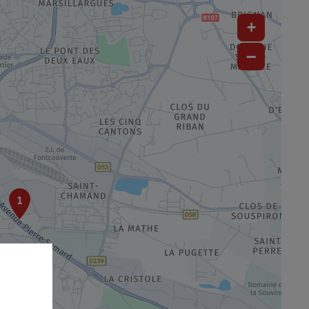
+
−
1