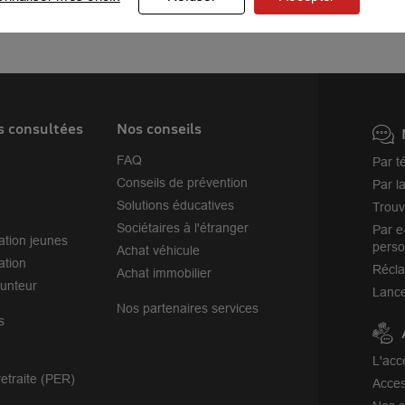
Carpentras
Cavaillon
s consultées
Nos conseils
FAQ
Par t
Conseils de prévention
Par l
Solutions éducatives
Trouv
Sociétaires à l'étranger
Par e
ation jeunes
perso
Achat véhicule
ation
Récl
Achat immobilier
unteur
Lance
Nos partenaires services
s
L'acc
etraite (PER)
Acces