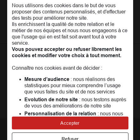
Nous utilisons des cookies dans le but de vous
L'Entreprise
Pages les plus consultées
proposer des contenus personnalisés, et d'effectuer
des tests pour améliorer notre site.
MAIF Recrute
Assurance auto
Nos conseils
Ils enrichissent la qualité de notre relation et le
Espace presse
Assurance moto
métier de nos équipes et nous nous engageons à ce
FAQ
que l'usage qui en est fait soit avant tout à votre
Crédit auto
MAIF MAG
Conseils de prévention
service.
MAIF Evénements
Vous pouvez accepter ou refuser librement les
Solutions éducatives
Assurance habitation jeunes
MAIF Social Club
cookies et modifier votre choix à tout moment.
Sociétaires à l'étranger
Assurance habitation
La
Communauté
MAIF
Achat véhicule
Assurance emprunteur
Portail API
Connaître nos cookies avant de décider :
Achat immobilier
Un espace réservé aux sociétaires pour
échanger,
Assurance décès
Adhérer à la MAIF
Mesure d’audience
: nous réalisons des
partager, profiter...
Nos partenaires services
statistiques pour mieux comprendre l’usage
Assurance vie
MAIF Impact
que vous faites du site et de nos services
Plan d'épargne retraite (PER)
Rejoindre la communauté
Evolution de notre site
: nous testons auprès
Camif
de vous des améliorations de notre site
Avis MAIF (Avis Vérifiés)
Personnalisation de la relation
: nous nous
servons de cookies pour adapter nos contenus
Accepter
et personnaliser nos offres
Univers publicitaire
: nous utilisons avec nos
Nous contacter
Refuser