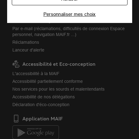
partenaires des cookies pour afficher des
Par téléphone
publicités personnalisées
Par langue des signes ou transcription
Personnaliser mes choix
Connaître notre politique cookies et la liste de nos
Trouver votre délégation
partenaires
Par e-mail (réclamations, difficultés de connexion Espace
personnel, navigation MAIF.fr ...)
Réclamations
Lanceur d'alerte
Accessibilité et Eco-conception
L'accessibilité à la MAIF
Accessibilité partiellement conforme
Nos services pour les sourds et malentendants
Accessibilité de nos délégations
Déclaration d'éco-conception
Application MAIF