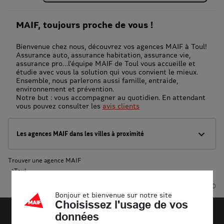
MAIF, toujours proche de vous !
Bienvenue chez nous, découvrez vos agences MAIF à Toul!
Assurance auto, assurance habitation, assurance vie,
assurance pro…l'équipe MAIF de Toul vous accueille et
étudie avec vous la solution qui vous convient le mieux.
Ensemble, nous parlerons aussi famille, entraide,
environnement et prévention.
Notre but : vous accompagner au quotidien. En attendant
vous pouvez consulter les
avis clients
Les agences MAIF dans les villes à proximité
Trouver une agence MAIF
Toul
Powered by
evermaps ©
Bonjour et bienvenue sur notre site
Choisissez l'usage de vos
données
Découvrir la MAIF