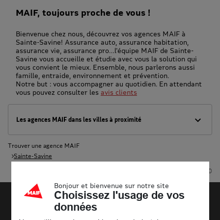
MAIF, toujours proche de vous !
Bienvenue chez nous, découvrez vos agences MAIF à
Sainte-Savine! Assurance auto, assurance habitation,
assurance vie, assurance pro…l'équipe MAIF de Sainte-
Savine vous accueille et étudie avec vous la solution qui
vous convient le mieux. Ensemble, nous parlerons aussi
famille, entraide, environnement et prévention.
Notre but : vous accompagner au quotidien. En attendant
vous pouvez consulter les
avis clients
Les agences MAIF dans les villes à proximité
Trouver une agence MAIF
Sainte-Savine
Powered by
evermaps ©
Bonjour et bienvenue sur notre site
Choisissez l'usage de vos
données
Découvrir la MAIF