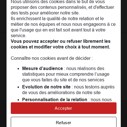
Nous utilisons des cookies dans le but de vous
L'Entreprise
Pages les plus consultées
proposer des contenus personnalisés, et d'effectuer
MAIF Recrute
des tests pour améliorer notre site.
Assurance auto
Nos conseils
Espace presse
Ils enrichissent la qualité de notre relation et le
Assurance moto
FAQ
métier de nos équipes et nous nous engageons à ce
Crédit auto
MAIF MAG
que l'usage qui en est fait soit avant tout à votre
Conseils de prévention
MAIF Evénements
service.
Solutions éducatives
Assurance habitation jeunes
Vous pouvez accepter ou refuser librement les
MAIF Social Club
Sociétaires à l'étranger
Assurance habitation
cookies et modifier votre choix à tout moment.
La
Communauté
MAIF
Achat véhicule
Assurance emprunteur
Portail API
Connaître nos cookies avant de décider :
Achat immobilier
Un espace réservé aux sociétaires pour
échanger,
Assurance décès
Adhérer à la MAIF
partager, profiter...
Mesure d’audience
: nous réalisons des
Nos partenaires services
statistiques pour mieux comprendre l’usage
Assurance vie
MAIF Impact
que vous faites du site et de nos services
Plan d'épargne retraite (PER)
Rejoindre la communauté
Camif
Evolution de notre site
: nous testons auprès
de vous des améliorations de notre site
Avis MAIF (Avis Vérifiés)
Personnalisation de la relation
: nous nous
servons de cookies pour adapter nos contenus
Accepter
et personnaliser nos offres
Nous contacter
Univers publicitaire
: nous utilisons avec nos
Refuser
partenaires des cookies pour afficher des
Par téléphone