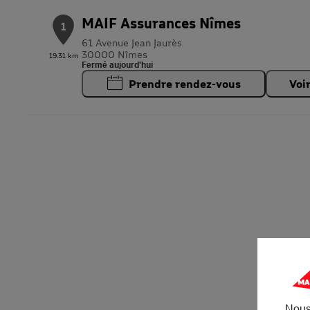
MAIF Assurances Nîmes
1
61 Avenue Jean Jaurès
30000 Nîmes
19.31 km
Fermé aujourd'hui
Prendre rendez-vous
Voi
Nous