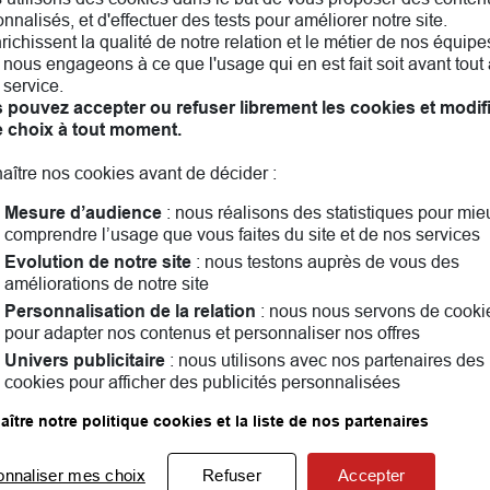
nnalisés, et d'effectuer des tests pour améliorer notre site.
nrichissent la qualité de notre relation et le métier de nos équipe
nous engageons à ce que l'usage qui en est fait soit avant tout 
 service.
 pouvez accepter ou refuser librement les cookies et modif
e choix à tout moment.
aître nos cookies avant de décider :
Mesure d’audience
: nous réalisons des statistiques pour mie
comprendre l’usage que vous faites du site et de nos services
Evolution de notre site
: nous testons auprès de vous des
améliorations de notre site
Personnalisation de la relation
: nous nous servons de cooki
pour adapter nos contenus et personnaliser nos offres
int-Gilles! Assurance auto, assurance habitation, assuran
us convient le mieux. Ensemble, nous parlerons aussi famil
Univers publicitaire
: nous utilisons avec nos partenaires des
ndant vous pouvez consulter les
avis clients
cookies pour afficher des publicités personnalisées
ître notre politique cookies et la liste de nos partenaires
Les agences MAIF dans les villes à proximité
onnaliser mes choix
Refuser
Accepter