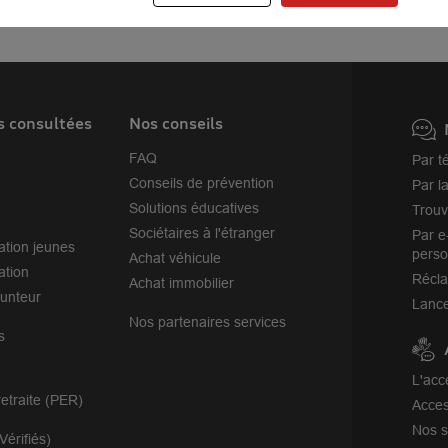
Castelnau-le-Lez
Montpellier
s consultées
Nos conseils
FAQ
Par t
Conseils de prévention
Par l
Solutions éducatives
Trouv
Sociétaires à l'étranger
Par e
ation jeunes
perso
Achat véhicule
ation
Récl
Achat immobilier
unteur
Lance
Nos partenaires services
s
L'acc
etraite (PER)
Acces
Nos s
Vérifiés)