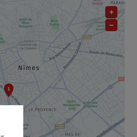
+
−
1
us