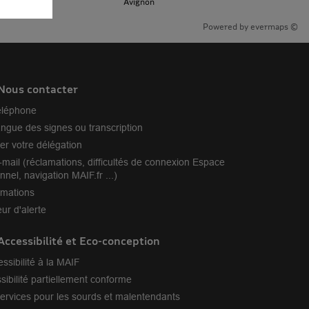
Avignon
Powered by
evermaps ©
Nous contacter
éléphone
angue des signes ou transcription
er votre délégation
-mail (réclamations, difficultés de connexion Espace
nnel, navigation MAIF.fr ...)
amations
ur d'alerte
Accessibilité et Eco-conception
essibilité à la MAIF
sibilité partiellement conforme
ervices pour les sourds et malentendants