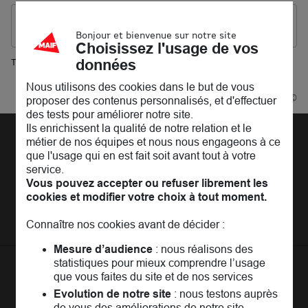
Les agences MAIF dans les villes à proximité
Bonjour et bienvenue sur notre site
Choisissez l'usage de vos
données
Trouver une agence MAIF
Ostwald
Nous utilisons des cookies dans le but de vous
Powered by
evermaps ©
proposer des contenus personnalisés, et d'effectuer
des tests pour améliorer notre site.
Ils enrichissent la qualité de notre relation et le
métier de nos équipes et nous nous engageons à ce
Découvrir la MAIF
que l'usage qui en est fait soit avant tout à votre
service.
L'Entreprise
Pages les plus consultées
Vous pouvez accepter ou refuser librement les
MAIF Recrute
cookies et modifier votre choix à tout moment.
Assurance auto
Nos conseils
Espace presse
Assurance moto
FAQ
Connaître nos cookies avant de décider :
Crédit auto
MAIF MAG
Conseils de prévention
Mesure d’audience
: nous réalisons des
MAIF Evénements
Solutions éducatives
Assurance habitation jeunes
statistiques pour mieux comprendre l’usage
MAIF Social Club
Sociétaires à l'étranger
Assurance habitation
que vous faites du site et de nos services
La
Communauté
MAIF
Achat véhicule
Assurance emprunteur
Evolution de notre site
: nous testons auprès
Portail API
de vous des améliorations de notre site