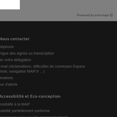
Powered by
evermaps ©
Nous contacter
éléphone
angue des signes ou transcription
er votre délégation
-mail (réclamations, difficultés de connexion Espace
nnel, navigation MAIF.fr ...)
amations
ur d'alerte
Accessibilité et Eco-conception
essibilité à la MAIF
sibilité partiellement conforme