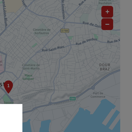
+
−
1