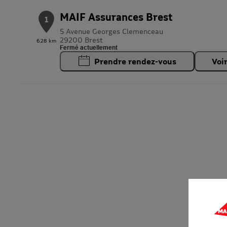
MAIF Assurances Brest
1
5 Avenue Georges Clemenceau
29200 Brest
6.28 km
Fermé actuellement
Prendre rendez-vous
Voi