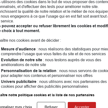
 utilisons des cookies dans le but de vous proposer des conten
nnalisés, et d'effectuer des tests pour améliorer notre site.
nrichissent la qualité de notre relation et le métier de nos équipe
nous engageons à ce que l'usage qui en est fait soit avant tout 
 service.
 pouvez accepter ou refuser librement les cookies et modif
e choix à tout moment.
aître nos cookies avant de décider :
Mesure d’audience
: nous réalisons des statistiques pour mie
comprendre l’usage que vous faites du site et de nos services
Evolution de notre site
: nous testons auprès de vous des
améliorations de notre site
Personnalisation de la relation
: nous nous servons de cooki
 Relecq-Kerhuon! Assurance auto, assurance habitation, a
pour adapter nos contenus et personnaliser nos offres
 solution qui vous convient le mieux. Ensemble, nous parle
Univers publicitaire
: nous utilisons avec nos partenaires des
cookies pour afficher des publicités personnalisées
ndant vous pouvez consulter les
avis clients
ître notre politique cookies et la liste de nos partenaires
Les agences MAIF dans les villes à proximité
onnaliser mes choix
Refuser
Accepter