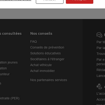
s consultées
Nos conseils
FAQ
Par t
Conseils de prévention
Par l
Solutions éducatives
Trouv
Sociétaires à l'étranger
Par e
ation jeunes
perso
Achat véhicule
ation
Récl
Achat immobilier
unteur
Lance
Nos partenaires services
s
L'acc
etraite (PER)
Acces