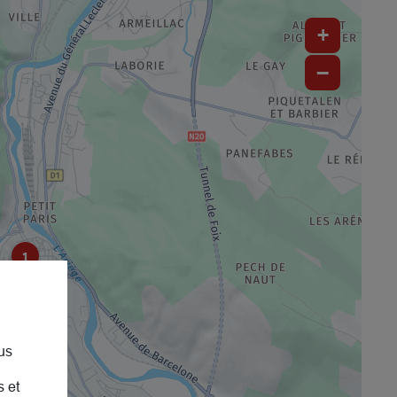
+
−
1
us
s et