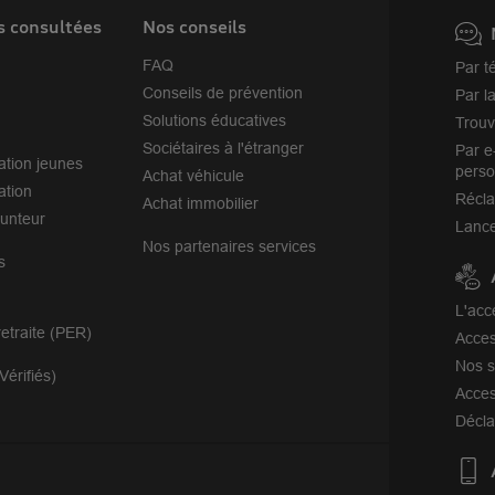
s consultées
Nos conseils
FAQ
Par t
Conseils de prévention
Par l
Solutions éducatives
Trouv
Sociétaires à l'étranger
Par e
ation jeunes
perso
Achat véhicule
ation
Récl
Achat immobilier
unteur
Lance
Nos partenaires services
s
L'acc
etraite (PER)
Acces
Nos s
Vérifiés)
Acces
Décla