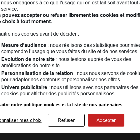
nous engageons à ce que l'usage qui en est fait soit avant tout 
 service.
 pouvez accepter ou refuser librement les cookies et modif
e choix à tout moment.
aître nos cookies avant de décider :
Mesure d’audience
: nous réalisons des statistiques pour mie
comprendre l’usage que vous faites du site et de nos services
Evolution de notre site
: nous testons auprès de vous des
améliorations de notre site
Personnalisation de la relation
: nous nous servons de cooki
pour adapter nos contenus et personnaliser nos offres
Univers publicitaire
: nous utilisons avec nos partenaires des
cookies pour afficher des publicités personnalisées
ix! Assurance auto, assurance habitation, assurance vie, 
mieux. Ensemble, nous parlerons aussi famille, entraide, e
ître notre politique cookies et la liste de nos partenaires
ndant vous pouvez consulter les
avis clients
onnaliser mes choix
Refuser
Accepter