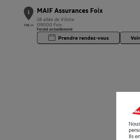
MAIF Assurances Foix
1
18 allée de Villote
09000 Foix
768 m
Fermé actuellement
Prendre rendez-vous
Voi
Nous
perso
Ils e