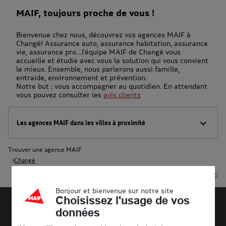
MAIF, toujours proche de vous !
Bienvenue chez nous, découvrez vos agences MAIF à
Changé! Assurance auto, assurance habitation, assurance
vie, assurance pro…l'équipe MAIF de Changé vous
accueille et étudie avec vous la solution qui vous convient
le mieux. Ensemble, nous parlerons aussi famille,
entraide, environnement et prévention.
Notre but : vous accompagner au quotidien. En attendant
vous pouvez consulter les
avis clients
Les agences MAIF dans les villes à proximité
Trouver une agence MAIF
Changé
Powered by
evermaps ©
Bonjour et bienvenue sur notre site
Choisissez l'usage de vos
données
Découvrir la MAIF