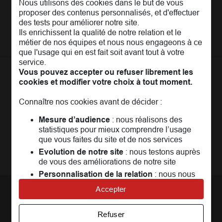
Nous utilisons des cookies dans le but de vous
L'Entreprise
Pages les plus consultées
proposer des contenus personnalisés, et d'effectuer
MAIF Recrute
des tests pour améliorer notre site.
Assurance auto
Nos conseils
Espace presse
Ils enrichissent la qualité de notre relation et le
Assurance moto
FAQ
métier de nos équipes et nous nous engageons à ce
Crédit auto
MAIF MAG
que l'usage qui en est fait soit avant tout à votre
Conseils de prévention
MAIF Evénements
service.
Solutions éducatives
Assurance habitation jeunes
Vous pouvez accepter ou refuser librement les
MAIF Social Club
Sociétaires à l'étranger
Assurance habitation
cookies et modifier votre choix à tout moment.
La
Communauté
MAIF
Achat véhicule
Assurance emprunteur
Portail API
Connaître nos cookies avant de décider :
Achat immobilier
Un espace réservé aux sociétaires pour
échanger,
Assurance décès
Adhérer à la MAIF
partager, profiter...
Mesure d’audience
: nous réalisons des
Nos partenaires services
statistiques pour mieux comprendre l’usage
Assurance vie
MAIF Impact
que vous faites du site et de nos services
Plan d'épargne retraite (PER)
Rejoindre la communauté
Camif
Evolution de notre site
: nous testons auprès
de vous des améliorations de notre site
Avis MAIF (Avis Vérifiés)
Personnalisation de la relation
: nous nous
servons de cookies pour adapter nos contenus
Accepter
et personnaliser nos offres
Nous contacter
Univers publicitaire
: nous utilisons avec nos
Refuser
partenaires des cookies pour afficher des
Par téléphone