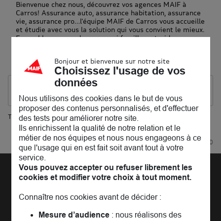
Bienvenue chez nous, découvrez vos agences MAIF à
Carros! Assurance auto, assurance habitation, assurance
vie, assurance pro…l'équipe MAIF de Carros vous accueille
et étudie avec vous la solution qui vous convient le mieux.
Ensemble, nous parlerons aussi famille, entraide,
environnement et prévention.
Notre but : vous accompagner au quotidien. En attendant
Bonjour et bienvenue sur notre site
vous pouvez consulter les
avis clients
Choisissez l'usage de vos
données
Les agences MAIF dans les villes à proximité
Nous utilisons des cookies dans le but de vous
proposer des contenus personnalisés, et d'effectuer
Trouver une agence MAIF
des tests pour améliorer notre site.
Carros
Ils enrichissent la qualité de notre relation et le
métier de nos équipes et nous nous engageons à ce
Powered by
evermaps ©
que l'usage qui en est fait soit avant tout à votre
service.
Vous pouvez accepter ou refuser librement les
cookies et modifier votre choix à tout moment.
Découvrir la MAIF
L'Entreprise
Pages les plus consultées
Connaître nos cookies avant de décider :
MAIF Recrute
Assurance auto
Nos conseils
Mesure d’audience
: nous réalisons des
Espace presse