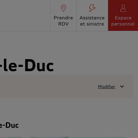
Prendre
Assistance
Espace
RDV
et sinistre
personnel
-le-Duc
Modifier
e-Duc