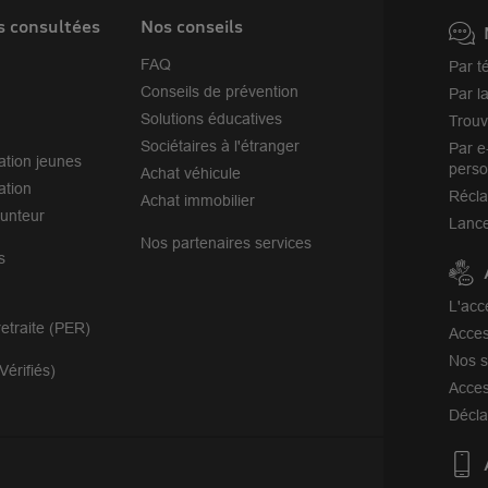
s consultées
Nos conseils
FAQ
Par t
Conseils de prévention
Par l
Solutions éducatives
Trouv
Sociétaires à l'étranger
Par e
ation jeunes
perso
Achat véhicule
ation
Récl
Achat immobilier
unteur
Lance
Nos partenaires services
s
L'acc
etraite (PER)
Acces
Nos s
Vérifiés)
Acces
Décla