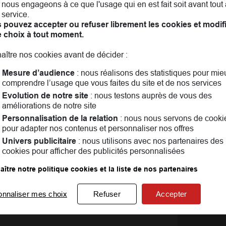
nous engageons à ce que l'usage qui en est fait soit avant tout 
 service.
 pouvez accepter ou refuser librement les cookies et modif
e choix à tout moment.
aître nos cookies avant de décider :
Mesure d’audience
: nous réalisons des statistiques pour mie
comprendre l’usage que vous faites du site et de nos services
Evolution de notre site
: nous testons auprès de vous des
améliorations de notre site
Personnalisation de la relation
: nous nous servons de cooki
pour adapter nos contenus et personnaliser nos offres
Univers publicitaire
: nous utilisons avec nos partenaires des
cookies pour afficher des publicités personnalisées
ar-le-Duc! Assurance auto, assurance habitation, assuran
us convient le mieux. Ensemble, nous parlerons aussi famil
ître notre politique cookies et la liste de nos partenaires
ndant vous pouvez consulter les
avis clients
onnaliser mes choix
Refuser
Accepter