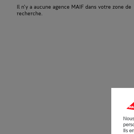
Il n'y a aucune agence MAIF dans votre zone de
recherche.
Nous
perso
Ils e