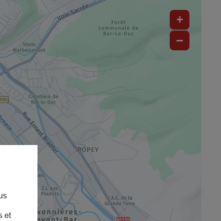
+
−
us
s et