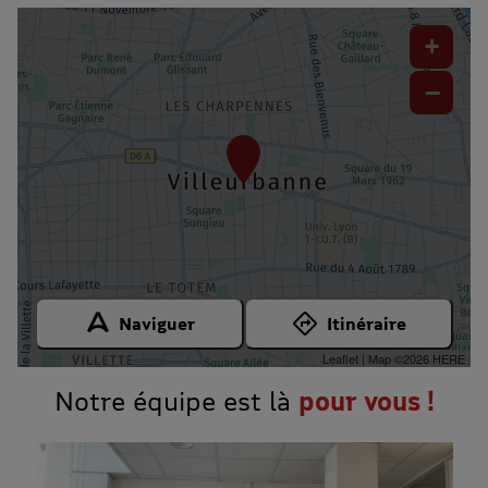
+
−
Naviguer
Itinéraire
Leaflet
| Map ©2026
HERE
Notre équipe est là
pour vous !