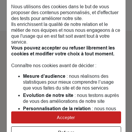
Nous utilisons des cookies dans le but de vous
proposer des contenus personnalisés, et d'effectuer
des tests pour améliorer notre site.
Ils enrichissent la qualité de notre relation et le
métier de nos équipes et nous nous engageons à ce
que l'usage qui en est fait soit avant tout à votre
service.
Découvrez nos
actualités &
Vous pouvez accepter ou refuser librement les
cookies et modifier votre choix à tout moment.
évènements
Connaître nos cookies avant de décider :
Mesure d’audience
: nous réalisons des
statistiques pour mieux comprendre l’usage
que vous faites du site et de nos services
Evolution de notre site
: nous testons auprès
P
de vous des améliorations de notre site
Personnalisation de la relation
: nous nous
servons de cookies pour adapter nos contenus
Accepter
et personnaliser nos offres
Univers publicitaire
: nous utilisons avec nos