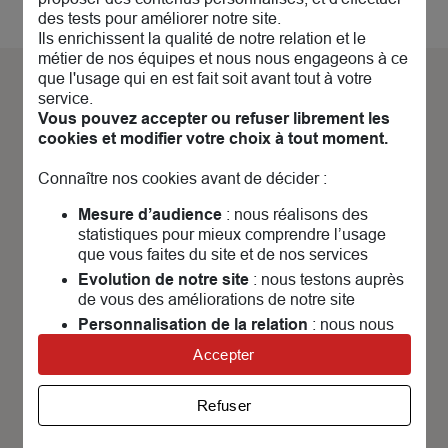
des tests pour améliorer notre site.
Ils enrichissent la qualité de notre relation et le
métier de nos équipes et nous nous engageons à ce
que l'usage qui en est fait soit avant tout à votre
service.
Découvrez nos
actualités &
Vous pouvez accepter ou refuser librement les
évènements
cookies et modifier votre choix à tout moment.
Connaître nos cookies avant de décider :
Mesure d’audience
: nous réalisons des
statistiques pour mieux comprendre l’usage
que vous faites du site et de nos services
P
Evolution de notre site
: nous testons auprès
de vous des améliorations de notre site
Personnalisation de la relation
: nous nous
servons de cookies pour adapter nos contenus
Accepter
et personnaliser nos offres
Univers publicitaire
: nous utilisons avec nos
23 SEPTEMBRE 2026
Refuser
Arbres remarquables, de la
partenaires des cookies pour afficher des
publicités personnalisées
biologie aux traditions