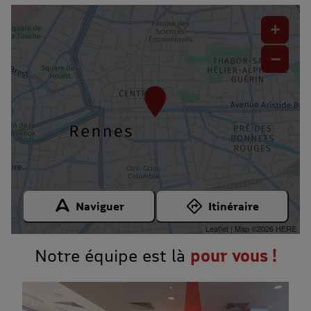
+
−
Naviguer
Itinéraire
Leaflet
| Map ©2026
HERE
Notre équipe est là
pour vous !