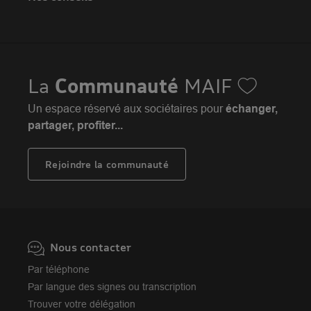
Espace presse
Assurance moto
FAQ
Crédit auto
MAIF MAG
Conseils de prévention
MAIF Evénements
Solutions éducatives
Assurance habitation jeunes
MAIF Social Club
Sociétaires à l'étranger
Assurance habitation
La
Communauté
MAIF
Achat véhicule
Assurance emprunteur
Portail API
Achat immobilier
Un espace réservé aux sociétaires pour
échanger,
Assurance décès
Adhérer à la MAIF
partager, profiter...
Nos partenaires services
Assurance vie
MAIF Impact
Plan d'épargne retraite (PER)
Rejoindre la communauté
Camif
Avis MAIF (Avis Vérifiés)
Nous contacter
Par téléphone
Par langue des signes ou transcription
Trouver votre délégation