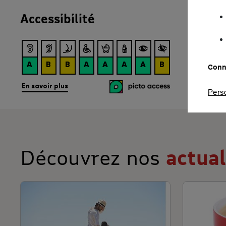
Accessibilité
Conna
Pers
Découvrez nos
actua