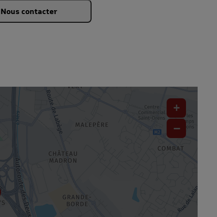
Nous contacter
+
−