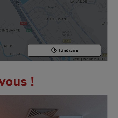
Itinéraire
Leaflet
| Map ©2026
HERE
vous !