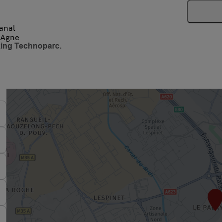
anal
-Agne
king Technoparc.