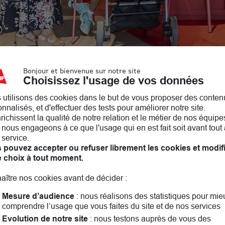
Bonjour et bienvenue sur notre site
Choisissez l'usage de vos données
 utilisons des cookies dans le but de vous proposer des conten
nnalisés, et d'effectuer des tests pour améliorer notre site.
nrichissent la qualité de notre relation et le métier de nos équipe
roximité du parc Jean-Baptiste LEBAS, proche de chez vou
nous engageons à ce que l'usage qui en est fait soit avant tout 
. Et bien plus encore !
 service.
 pouvez accepter ou refuser librement les cookies et modif
ille, les moments importants de la vie. On parle d'entrai
e choix à tout moment.
gent, comme nous, pour un monde plus responsable.
aître nos cookies avant de décider :
Mesure d’audience
: nous réalisons des statistiques pour mie
ville-Saint-Agne a hâte de vous rencontrer ! A bientôt.
comprendre l’usage que vous faites du site et de nos services
Evolution de notre site
: nous testons auprès de vous des