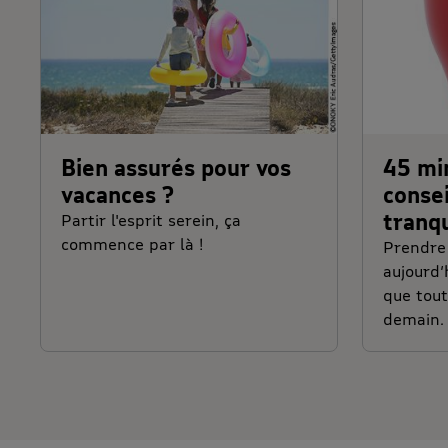
Bien assurés pour vos
45 mi
vacances ?
consei
tranqu
Partir l'esprit serein, ça
commence par là !
Prendre 
aujourd’
que tout
demain.