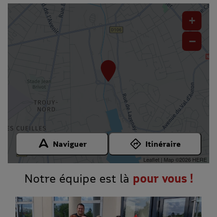
+
−
Naviguer
Itinéraire
Leaflet
| Map ©2026
HERE
Notre équipe est là
pour vous !