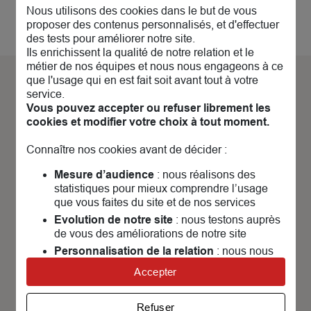
Nous utilisons des cookies dans le but de vous
proposer des contenus personnalisés, et d'effectuer
des tests pour améliorer notre site.
Ils enrichissent la qualité de notre relation et le
métier de nos équipes et nous nous engageons à ce
que l'usage qui en est fait soit avant tout à votre
service.
Découvrez nos
actualités &
Vous pouvez accepter ou refuser librement les
évènements
cookies et modifier votre choix à tout moment.
Connaître nos cookies avant de décider :
Mesure d’audience
: nous réalisons des
statistiques pour mieux comprendre l’usage
que vous faites du site et de nos services
P
Evolution de notre site
: nous testons auprès
c
de vous des améliorations de notre site
m
Personnalisation de la relation
: nous nous
servons de cookies pour adapter nos contenus
Accepter
et personnaliser nos offres
Univers publicitaire
: nous utilisons avec nos
Refuser
partenaires des cookies pour afficher des