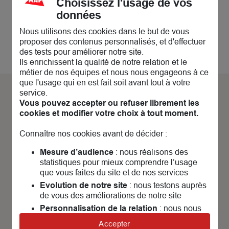
Choisissez l'usage de vos
données
Nous utilisons des cookies dans le but de vous
proposer des contenus personnalisés, et d'effectuer
des tests pour améliorer notre site.
Ils enrichissent la qualité de notre relation et le
métier de nos équipes et nous nous engageons à ce
que l'usage qui en est fait soit avant tout à votre
service.
Découvrez nos
actualités &
Vous pouvez accepter ou refuser librement les
cookies et modifier votre choix à tout moment.
évènements
Connaître nos cookies avant de décider :
Mesure d’audience
: nous réalisons des
N
statistiques pour mieux comprendre l’usage
A
que vous faites du site et de nos services
à
Evolution de notre site
: nous testons auprès
i
de vous des améliorations de notre site
é
Personnalisation de la relation
: nous nous
servons de cookies pour adapter nos contenus
Accepter
et personnaliser nos offres