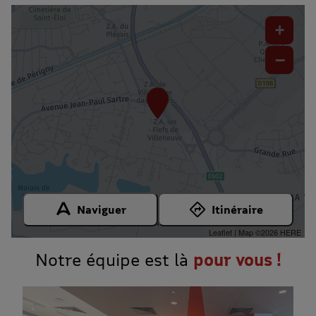
+
−
Naviguer
Itinéraire
Leaflet
| Map ©2026
HERE
Notre équipe est là
pour vous !