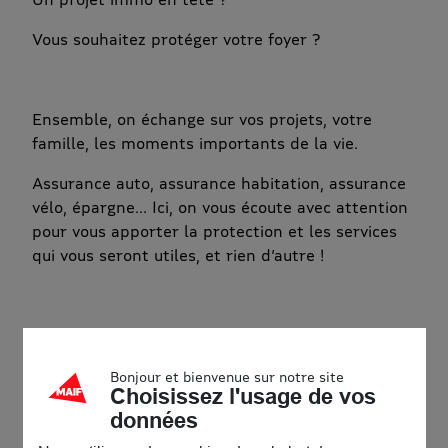
Vous souhaitez protéger votre foyer ?
Ensemble, on échange sur vos projets, votre
famille, les moments importants de la vie.
Assurance auto, assurance habitation, assurance
vélo, épargne... Ici, on vous écoute avec attention
pour vous apporter la protection et les services
qui vous seront utiles, et rien d’autre !
Le collectif de Charleville-Mézières, conseillers et
militants, a hâte de vous rencontrer ! A très vite.
Bonjour et bienvenue sur notre site
Choisissez l'usage de vos
Accessibilité
données