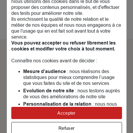
Nous utilisons des cookies dans le but de vous
proposer des contenus personnalisés, et d'effectuer
des tests pour améliorer notre site.
Ils enrichissent la qualité de notre relation et le
métier de nos équipes et nous nous engageons à ce
que l'usage qui en est fait soit avant tout à votre
service.
Vous pouvez accepter ou refuser librement les
cookies et modifier votre choix à tout moment.
Découvrez nos
actualités &
Connaître nos cookies avant de décider :
évènements
Mesure d’audience
: nous réalisons des
statistiques pour mieux comprendre l’usage
que vous faites du site et de nos services
Evolution de notre site
: nous testons auprès
de vous des améliorations de notre site
Personnalisation de la relation
: nous nous
P
servons de cookies pour adapter nos contenus
Accepter
et personnaliser nos offres
Univers publicitaire
: nous utilisons avec nos
Refuser
partenaires des cookies pour afficher des