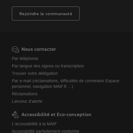
Nos partenaires services
Assurance vie
MAIF Impact
Plan d'épargne retraite (PER)
Rejoindre la communauté
Camif
Avis MAIF (Avis Vérifiés)
Nous contacter
Par téléphone
Par langue des signes ou transcription
Trouver votre délégation
Par e-mail (réclamations, difficultés de connexion Espace
personnel, navigation MAIF.fr ...)
Réclamations
Lanceur d'alerte
Accessibilité et Eco-conception
L'accessibilité à la MAIF
Accessibilité partiellement conforme